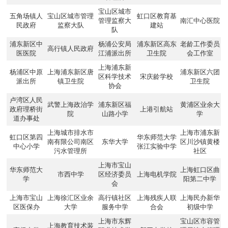
宝山区城市
五角场镇人
宝山区城市管理
虹口区教育基
管理监察大
南汇中心医院
民政府
监察大队
建站
队
浦东新区中
杨浦公安局
浦东新区高东
老龄工作委员
高行镇人民政府
医医院
江浦派出所
卫生院
会工作室
上海浦东新
杨浦区中原
上海浦东新区唐
浦东新区六团
区科学技术
宋庆龄学校
派出所
镇卫生院
卫生院
协会
卢湾区人民
武警上海政治学
浦东新区福
黄浦区业余大
政府理桥街
上港引航站
院
山路小学
学
道办事处
上海城市排水市
上海市浦东新
虹口区第四
华东师范大学
南有限公司南区
东华大学
区川沙镇黄楼
中心小学
张江实验中学
污水管理所
社区
上海市宝山
华东师范大
上海虹口区曲
市西中学
区经济委员
上海电机学院
学
阳第二中学
会
上海市宝山
上海徐汇区业余
高行镇社区
上海残疾人联
上海民办新华
区医保办
大学
服务中学
合会
初级中学
上海市东辉
宝山区市容管
上海教育技术装