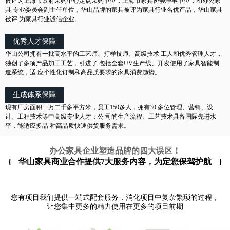
被评为上海市政府采购中心定点采购单位，上海市家具协会理事单位，和办公家
具 专业委员会副主任单位，华山品牌的家具被评为家具行业名优产品，华山家具
被评 为家具行业诚信企业。
优秀人才保障
华山公司拥有一批高水平的工艺师、打样技师、高级技术 工人和优秀管理人才，
独创了多项产品加工工艺，引进了 包括全套UV生产线、开发使用了家具智能制
造系统，适 应个性化订制和高品质要求的家具消费趋势。
生成体系保障
现有厂房面积一万二千多平方米，员工150多人，拥有30 多位管理、营销、设
计、工程技术等中高级专业人才；公 司的生产流程、工艺技术具备国际先进水
平，能适应多品 种高品质快速供货服务需求。
办公家具企业塑造品牌的四大误区！
{
华山家具商业合作提供7大服务内容，为定您保驾护航
}
您有项目我们提供一端式配套服务，消化项目中复杂繁琐的过程，
让您集中更多的精力使用在更多的项目前期