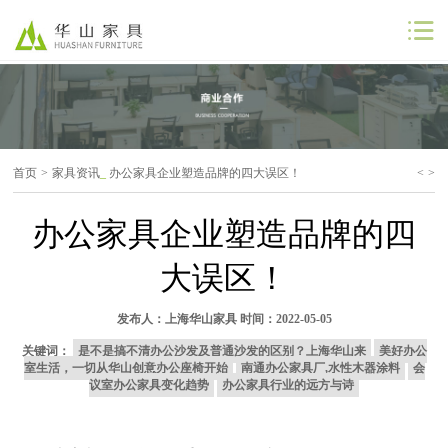
公司首页
公司简介
首页
>
家具资讯
_
办公家具企业塑造品牌的四大误区！
<
>
解决方案
办公家具企业塑造品牌的四
工程案例
大误区！
商业合作
发布人：
上海华山家具
时间：2022-05-05
联系我们
关键词：
是不是搞不清办公沙发及普通沙发的区别？上海华山来
美好办公
室生活，一切从华山创意办公座椅开始
南通办公家具厂,水性木器涂料
会
议室办公家具变化趋势
办公家具行业的远方与诗