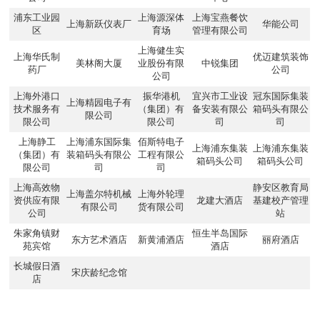
浦东工业园
上海源深体
上海宝燕餐饮
上海新跃仪表厂
华能公司
区
育场
管理有限公司
上海健生实
上海华氏制
优迈建筑装饰
美林阁大厦
业股份有限
中锐集团
药厂
公司
公司
上海外港口
振华港机
宜兴市工业设
冠东国际集装
上海精园电子有
技术服务有
（集团）有
备安装有限公
箱码头有限公
限公司
限公司
限公司
司
司
上海静工
上海浦东国际集
佰斯特电子
上海浦东集装
上海浦东集装
（集团）有
装箱码头有限公
工程有限公
箱码头公司
箱码头公司
限公司
司
司
上海高效物
静安区教育局
上海盖尔特机械
上海外轮理
资供应有限
龙建大酒店
基建校产管理
有限公司
货有限公司
公司
站
朱家角镇财
恒生半岛国际
东方艺术酒店
新黄浦酒店
丽府酒店
苑宾馆
酒店
长城假日酒
宋庆龄纪念馆
店