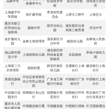
高桥中学
职业技术学
新开办学校
理局渣土管理
备服务中心
校
所
上海建平中
界龙村民委
改扩建学校
上师大三附中
上海交大
学西校
员会
重庆市黔江
新开办幼儿
浦东新区社发
区劳动社会
龚路中学
洋泾中学
园
局第三教育署
保障局
改扩建幼儿
浦东新区川
金桥镇人民政
金桥土地管理所
杨思幼儿园
园
沙中学
府
浦东新区特
福山路外国
幸福小镇幼儿
上海南西幼儿园
种设备监督
东昌南校
语小学
园
检验所
上海第二污
静安区南区
交通银行上海
建设银行上海
朝阳村委
水管理所
幼儿园
分行
分行
中信证券有限责
美国花旗银
广东省工商
中国银行广东
中国银行上海
任公司乳山营业
行
银行行政处
省分行
分行
部
中信银行花
招商银行东山支
招商银行世
招商银行环市
民生银行广州
园支行
行
贸支行
支行
分行东风支行
重庆市人民
中国建设银行重
中国建设银
中国银行湖南
中卫国脉通信
银行重庆建