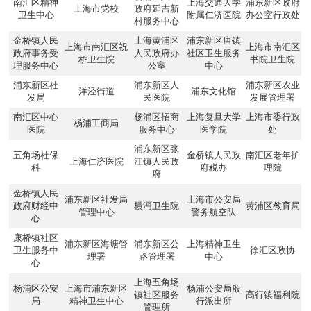
南汇区精神
上海交通大学
浦东新区政府
上海市党校
政府延吉新
卫生中心
附属仁济医院
办公室行政处
村服务中心
金桥镇人民
上海黄浦区
浦东新区唐镇
上海市南汇区祝
上海市南汇区
政府事务受
人民政府办
社区卫生服务
桥卫生院
书院卫生院
理服务中心
公室
中心
浦东新区社
浦东新区人
浦东新区农业
洋泾街道
浦东文化馆
发局
民医院
发展管理署
南汇区中心
杨浦区招商
上海复旦大学
上海市委行政
杨浦工商局
医院
服务中心
医学院
处
浦东新区张
五角场社保
金桥镇人民政
南汇区老年护
上海仁济医院
江镇人民政
科
府税办
理院
府
金桥镇人民
浦东新区社发局
上海市公安局
政府财经中
横沔卫生院
黄浦区教育局
管理中心
警务航空队
心
康桥镇社区
浦东新区海塘管
浦东新区公
上海精神卫生
卫生服务中
徐汇区政协
理署
路管理署
中心
心
上海五角场
杨浦区公安
上海市浦东新区
杨浦公安局殷
镇社区服务
高行镇福利院
局
精神卫生中心
行派出所
管理所