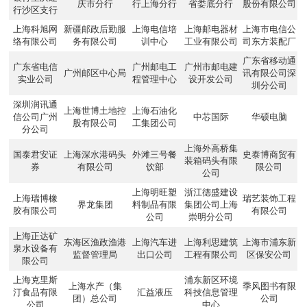
庆市分行
行上海分行
省娄底分行
股份有限公司
行沙区支行
上海科旭网
新疆邮政后勤服
上海电信培
上海邮电器材
上海市电信公
络有限公司
务有限公司
训中心
工业有限公司
司东方装配厂
广东省移动通
广东省电信
广州邮电工
广州市邮电建
广州邮区中心局
讯有限公司深
实业公司
程管理中心
设开发公司
圳分公司
深圳润讯通
上海世博土地控
上海石油化
信公司广州
中芯国际
华硕电脑
股有限公司
工集团公司
分公司
上海外高桥集
国泰君安证
上海深水港码头
外滩三号餐
史泰博商贸有
装箱码头有限
券
有限公司
饮部
限公司
公司
上海明旺塑
浙江德盛建设
上海瑞博橡
瑞艺装饰工程
界龙集团
料制品有限
集团公司上海
胶有限公司
有限公司
公司
崇明分公司
上海正达矿
东海区渔政渔港
上海汽车进
上海利思建筑
上海市浦东新
泉水设备有
监督管理局
出口公司
工程有限公司
区保安公司
限公司
上海克里斯
浦东新区环境
上海水产（集
季风图书有限
汀食品有限
汇益液压
科技信息管理
团）总公司
公司
公司
中心