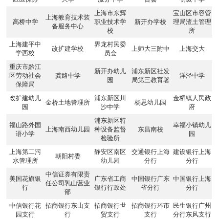
上海市东辉
宝山区市容管
上海教育技术装
高桥中学
职业技术学
新开办学校
理局渣土管理
备服务中心
校
所
上海建平中
界龙村民委
改扩建学校
上师大三附中
上海交大
学西校
员会
重庆市黔江
新开办幼儿
浦东新区社发
区劳动社会
龚路中学
洋泾中学
园
局第三教育署
保障局
改扩建幼儿
浦东新区川
金桥镇人民政
金桥土地管理所
杨思幼儿园
园
沙中学
府
浦东新区特
福山路外国
幸福小镇幼儿
上海南西幼儿园
种设备监督
东昌南校
语小学
园
检验所
上海第二污
静安区南区
交通银行上海
建设银行上海
朝阳村委
水管理所
幼儿园
分行
分行
中信证券有限责
美国花旗银
广东省工商
中国银行广东
中国银行上海
任公司乳山营业
行
银行行政处
省分行
分行
部
中信银行花
招商银行东山支
招商银行世
招商银行环市
民生银行广州
园支行
行
贸支行
支行
分行东风支行