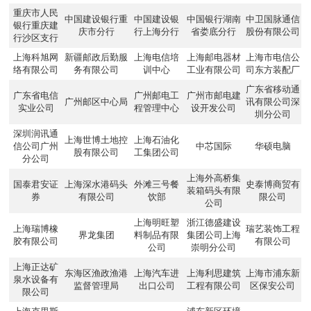
重庆市人民
中国建设银行重
中国建设银
中国银行湖南
中卫国脉通信
银行重庆建
庆市分行
行上海分行
省娄底分行
股份有限公司
行沙区支行
上海科旭网
新疆邮政后勤服
上海电信培
上海邮电器材
上海市电信公
络有限公司
务有限公司
训中心
工业有限公司
司东方装配厂
广东省移动通
广东省电信
广州邮电工
广州市邮电建
广州邮区中心局
讯有限公司深
实业公司
程管理中心
设开发公司
圳分公司
深圳润讯通
上海世博土地控
上海石油化
信公司广州
中芯国际
华硕电脑
股有限公司
工集团公司
分公司
上海外高桥集
国泰君安证
上海深水港码头
外滩三号餐
史泰博商贸有
装箱码头有限
券
有限公司
饮部
限公司
公司
上海明旺塑
浙江德盛建设
上海瑞博橡
瑞艺装饰工程
界龙集团
料制品有限
集团公司上海
胶有限公司
有限公司
公司
崇明分公司
上海正达矿
东海区渔政渔港
上海汽车进
上海利思建筑
上海市浦东新
泉水设备有
监督管理局
出口公司
工程有限公司
区保安公司
限公司