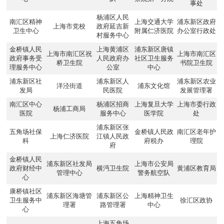
事处
杨浦区人民
南汇区精神
上海交通大学
浦东新区政府
上海市党校
政府延吉新
卫生中心
附属仁济医院
办公室行政处
村服务中心
金桥镇人民
上海黄浦区
浦东新区唐镇
上海市南汇区祝
上海市南汇区
政府事务受
人民政府办
社区卫生服务
桥卫生院
书院卫生院
理服务中心
公室
中心
浦东新区社
浦东新区人
浦东新区农业
洋泾街道
浦东文化馆
发局
民医院
发展管理署
南汇区中心
杨浦区招商
上海复旦大学
上海市委行政
杨浦工商局
医院
服务中心
医学院
处
浦东新区张
五角场社保
金桥镇人民政
南汇区老年护
上海仁济医院
江镇人民政
科
府税办
理院
府
金桥镇人民
浦东新区社发局
上海市公安局
政府财经中
横沔卫生院
黄浦区教育局
管理中心
警务航空队
心
康桥镇社区
浦东新区海塘管
浦东新区公
上海精神卫生
卫生服务中
徐汇区政协
理署
路管理署
中心
心
上海五角场