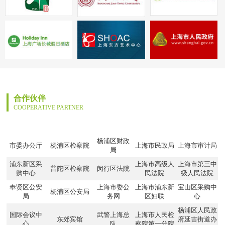
合作伙伴
COOPERATIVE PARTNER
杨浦区财政
市委办公厅
杨浦区检察院
上海市民政局
上海市审计局
局
浦东新区采
上海市高级人
上海市第三中
普陀区检察院
闵行区法院
购中心
民法院
级人民法院
奉贤区公安
上海市委公
上海市浦东新
宝山区采购中
杨浦区公安局
局
务网
区妇联
心
杨浦区人民政
国际会议中
武警上海总
上海市人民检
东郊宾馆
府延吉街道办
心
队
察院第一分院