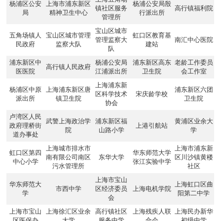
杨浦区公安
上海市浦东新区
杨浦公安局殷
镇社区服务
高行镇福利院
局
精神卫生中心
行派出所
管理所
宝山区城市
五角场镇人
宝山区城市管理
虹口区教育基
管理监察大
南汇中心医院
民政府
监察大队
建站
队
浦东新区中
杨浦公安局
浦东新区高东
老龄工作委员
高行镇人民政府
医医院
江浦派出所
卫生院
会工作室
上海浦东新
杨浦区中原
上海浦东新区唐
浦东新区六团
区科学技术
宋庆龄学校
派出所
镇卫生院
卫生院
协会
卢湾区人民
武警上海政治学
浦东新区福
黄浦区业余大
政府理桥街
上港引航站
院
山路小学
学
道办事处
上海城市排水市
上海市浦东新
虹口区第四
华东师范大学
南有限公司南区
东华大学
区川沙镇黄楼
中心小学
张江实验中学
污水管理所
社区
上海市宝山
华东师范大
上海虹口区曲
市西中学
区经济委员
上海电机学院
学
阳第二中学
会
上海市宝山
上海徐汇区业余
高行镇社区
上海残疾人联
上海民办新华
区医保办
大学
服务中学
合会
初级中学