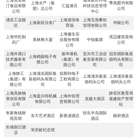
上海克里斯
浦东新区环境
上海水产（集
季风图书有限
汀食品有限
汇益液压
科技信息管理
团）总公司
公司
公司
中心
浦东工业园
上海源深体
上海宝燕餐饮
上海新跃仪表厂
华能公司
区
育场
管理有限公司
上海健生实
上海华氏制
优迈建筑装饰
美林阁大厦
业股份有限
中锐集团
药厂
公司
公司
上海外港口
振华港机
宜兴市工业设
冠东国际集装
上海精园电子有
技术服务有
（集团）有
备安装有限公
箱码头有限公
限公司
限公司
限公司
司
司
上海静工
上海浦东国际集
佰斯特电子
上海浦东集装
上海浦东集装
（集团）有
装箱码头有限公
工程有限公
箱码头公司
箱码头公司
限公司
司
司
上海高效物
静安区教育局
上海盖尔特机械
上海外轮理
资供应有限
龙建大酒店
基建校产管理
有限公司
货有限公司
公司
站
朱家角镇财
恒生半岛国际
东方艺术酒店
新黄浦酒店
丽府酒店
苑宾馆
酒店
长城假日酒
宋庆龄纪念馆
店