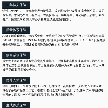
19年努力保险
经过19年的努力，打造出业界独特品牌，成为民营企业发展 的常青树公司。公司
专业生产木制办公台、会议台、职员胶 板台、屏风隔断、办公椅办公沙发、宾馆
餐厅、医院及学校 家具等公共和商业场所用系列家具。
质量体系保障
构建了制度现代化、流程系统化、考核科学化的优秀管理平 台，并不断健全完善
ISO 9001质量管理、ISO 14001国际环 境体系和保障体系、OHSAS18001职业健康
安全管理体系， 以ERP资源管理系统为核心实行精细化管理
信誉诚信保障
被评为上海市政府采购中心定点采购单位，上海市家具协会理事单位，和办公家
具 专业委员会副主任单位，华山品牌的家具被评为家具行业名优产品，华山家具
被评 为家具行业诚信企业。
优秀人才保障
华山公司拥有一批高水平的工艺师、打样技师、高级技术 工人和优秀管理人才，
独创了多项产品加工工艺，引进了 包括全套UV生产线、开发使用了家具智能制
造系统，适 应个性化订制和高品质要求的家具消费趋势。
生成体系保障