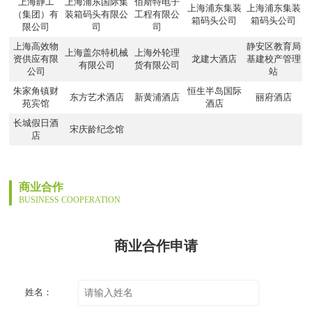
上海静工
上海浦东国际集
佰斯特电子
上海浦东集装
上海浦东集装
（集团）有
装箱码头有限公
工程有限公
箱码头公司
箱码头公司
限公司
司
司
上海高效物
静安区教育局
上海盖尔特机械
上海外轮理
资供应有限
龙建大酒店
基建校产管理
有限公司
货有限公司
公司
站
朱家角镇财
恒生半岛国际
东方艺术酒店
新黄浦酒店
丽府酒店
苑宾馆
酒店
长城假日酒
宋庆龄纪念馆
店
商业合作
BUSINESS COOPERATION
商业合作申请
姓名：