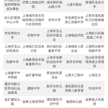
卢湾区人民
武警上海政治学
浦东新区福
黄浦区业余大
政府理桥街
上港引航站
院
山路小学
学
道办事处
上海城市排水市
上海市浦东新
虹口区第四
华东师范大学
南有限公司南区
东华大学
区川沙镇黄楼
中心小学
张江实验中学
污水管理所
社区
上海市宝山
华东师范大
上海虹口区曲
市西中学
区经济委员
上海电机学院
学
阳第二中学
会
上海市宝山
上海徐汇区业余
高行镇社区
上海残疾人联
上海民办新华
区医保办
大学
服务中学
合会
初级中学
上海市东辉
宝山区市容管
上海教育技术装
高桥中学
职业技术学
新开办学校
理局渣土管理
备服务中心
校
所
上海建平中
界龙村民委
改扩建学校
上师大三附中
上海交大
学西校
员会
重庆市黔江
新开办幼儿
浦东新区社发
区劳动社会
龚路中学
洋泾中学
园
局第三教育署
保障局
改扩建幼儿
浦东新区川
金桥镇人民政
金桥土地管理所
杨思幼儿园
园
沙中学
府