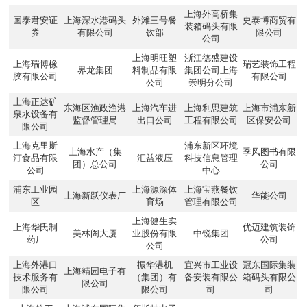
上海外高桥集
国泰君安证
上海深水港码头
外滩三号餐
史泰博商贸有
装箱码头有限
券
有限公司
饮部
限公司
公司
上海明旺塑
浙江德盛建设
上海瑞博橡
瑞艺装饰工程
界龙集团
料制品有限
集团公司上海
胶有限公司
有限公司
公司
崇明分公司
上海正达矿
东海区渔政渔港
上海汽车进
上海利思建筑
上海市浦东新
泉水设备有
监督管理局
出口公司
工程有限公司
区保安公司
限公司
上海克里斯
浦东新区环境
上海水产（集
季风图书有限
汀食品有限
汇益液压
科技信息管理
团）总公司
公司
公司
中心
浦东工业园
上海源深体
上海宝燕餐饮
上海新跃仪表厂
华能公司
区
育场
管理有限公司
上海健生实
上海华氏制
优迈建筑装饰
美林阁大厦
业股份有限
中锐集团
药厂
公司
公司
上海外港口
振华港机
宜兴市工业设
冠东国际集装
上海精园电子有
技术服务有
（集团）有
备安装有限公
箱码头有限公
限公司
限公司
限公司
司
司