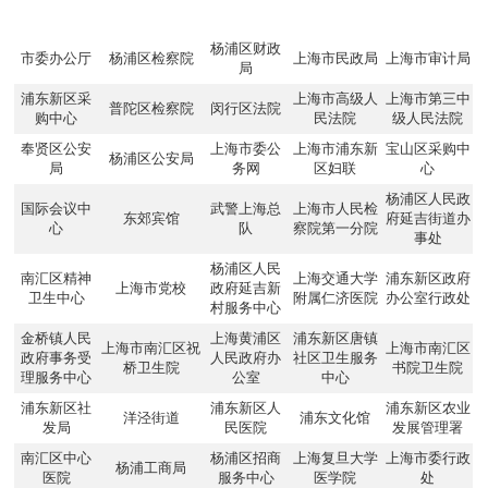
杨浦区财政
市委办公厅
杨浦区检察院
上海市民政局
上海市审计局
局
浦东新区采
上海市高级人
上海市第三中
普陀区检察院
闵行区法院
购中心
民法院
级人民法院
奉贤区公安
上海市委公
上海市浦东新
宝山区采购中
杨浦区公安局
局
务网
区妇联
心
杨浦区人民政
国际会议中
武警上海总
上海市人民检
东郊宾馆
府延吉街道办
心
队
察院第一分院
事处
杨浦区人民
南汇区精神
上海交通大学
浦东新区政府
上海市党校
政府延吉新
卫生中心
附属仁济医院
办公室行政处
村服务中心
金桥镇人民
上海黄浦区
浦东新区唐镇
上海市南汇区祝
上海市南汇区
政府事务受
人民政府办
社区卫生服务
桥卫生院
书院卫生院
理服务中心
公室
中心
浦东新区社
浦东新区人
浦东新区农业
洋泾街道
浦东文化馆
发局
民医院
发展管理署
南汇区中心
杨浦区招商
上海复旦大学
上海市委行政
杨浦工商局
医院
服务中心
医学院
处