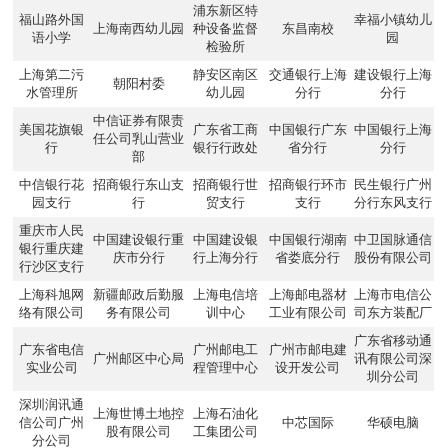
浦东新区特
福山路外国
幸福小镇幼儿
上海南西幼儿园
种设备监督
东昌南校
语小学
园
检验所
上海第二污
静安区南区
交通银行上海
建设银行上海
朝阳村委
水管理所
幼儿园
分行
分行
中信证券有限责
美国花旗银
广东省工商
中国银行广东
中国银行上海
任公司乳山营业
行
银行行政处
省分行
分行
部
中信银行花
招商银行东山支
招商银行世
招商银行环市
民生银行广州
园支行
行
贸支行
支行
分行东风支行
重庆市人民
中国建设银行重
中国建设银
中国银行湖南
中卫国脉通信
银行重庆建
庆市分行
行上海分行
省娄底分行
股份有限公司
行沙区支行
上海科旭网
新疆邮政后勤服
上海电信培
上海邮电器材
上海市电信公
络有限公司
务有限公司
训中心
工业有限公司
司东方装配厂
广东省移动通
广东省电信
广州邮电工
广州市邮电建
广州邮区中心局
讯有限公司深
实业公司
程管理中心
设开发公司
圳分公司
深圳润讯通
上海世博土地控
上海石油化
信公司广州
中芯国际
华硕电脑
股有限公司
工集团公司
分公司