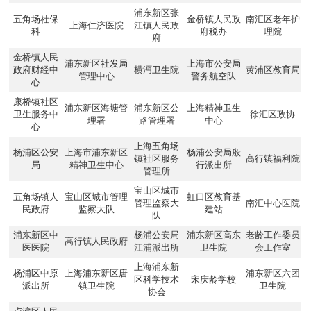
浦东新区张
五角场社保
金桥镇人民政
南汇区老年护
上海仁济医院
江镇人民政
科
府税办
理院
府
金桥镇人民
浦东新区社发局
上海市公安局
政府财经中
横沔卫生院
黄浦区教育局
管理中心
警务航空队
心
康桥镇社区
浦东新区海塘管
浦东新区公
上海精神卫生
卫生服务中
徐汇区政协
理署
路管理署
中心
心
上海五角场
杨浦区公安
上海市浦东新区
杨浦公安局殷
镇社区服务
高行镇福利院
局
精神卫生中心
行派出所
管理所
宝山区城市
五角场镇人
宝山区城市管理
虹口区教育基
管理监察大
南汇中心医院
民政府
监察大队
建站
队
浦东新区中
杨浦公安局
浦东新区高东
老龄工作委员
高行镇人民政府
医医院
江浦派出所
卫生院
会工作室
上海浦东新
杨浦区中原
上海浦东新区唐
浦东新区六团
区科学技术
宋庆龄学校
派出所
镇卫生院
卫生院
协会