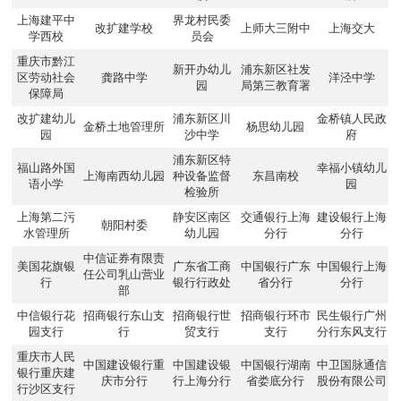
上海建平中
界龙村民委
改扩建学校
上师大三附中
上海交大
学西校
员会
重庆市黔江
新开办幼儿
浦东新区社发
区劳动社会
龚路中学
洋泾中学
园
局第三教育署
保障局
改扩建幼儿
浦东新区川
金桥镇人民政
金桥土地管理所
杨思幼儿园
园
沙中学
府
浦东新区特
福山路外国
幸福小镇幼儿
上海南西幼儿园
种设备监督
东昌南校
语小学
园
检验所
上海第二污
静安区南区
交通银行上海
建设银行上海
朝阳村委
水管理所
幼儿园
分行
分行
中信证券有限责
美国花旗银
广东省工商
中国银行广东
中国银行上海
任公司乳山营业
行
银行行政处
省分行
分行
部
中信银行花
招商银行东山支
招商银行世
招商银行环市
民生银行广州
园支行
行
贸支行
支行
分行东风支行
重庆市人民
中国建设银行重
中国建设银
中国银行湖南
中卫国脉通信
银行重庆建
庆市分行
行上海分行
省娄底分行
股份有限公司
行沙区支行