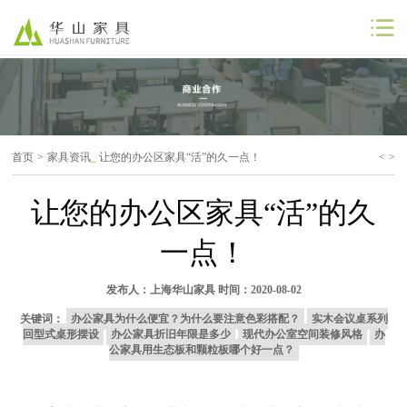
公司首页
公司简介
首页
>
家具资讯
_
让您的办公区家具“活”的久一点！
<
>
解决方案
让您的办公区家具“活”的久
工程案例
一点！
商业合作
发布人：
上海华山家具
时间：2020-08-02
联系我们
关键词：
办公家具为什么便宜？为什么要注意色彩搭配？
实木会议桌系列
回型式桌形摆设
办公家具折旧年限是多少
现代办公室空间装修风格
办
公家具用生态板和颗粒板哪个好一点？