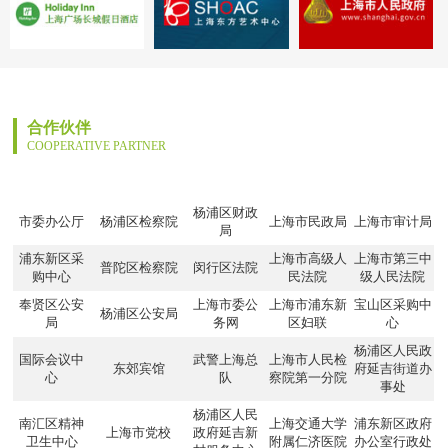
合作伙伴
COOPERATIVE PARTNER
杨浦区财政
市委办公厅
杨浦区检察院
上海市民政局
上海市审计局
局
浦东新区采
上海市高级人
上海市第三中
普陀区检察院
闵行区法院
购中心
民法院
级人民法院
奉贤区公安
上海市委公
上海市浦东新
宝山区采购中
杨浦区公安局
局
务网
区妇联
心
杨浦区人民政
国际会议中
武警上海总
上海市人民检
东郊宾馆
府延吉街道办
心
队
察院第一分院
事处
杨浦区人民
南汇区精神
上海交通大学
浦东新区政府
上海市党校
政府延吉新
卫生中心
附属仁济医院
办公室行政处