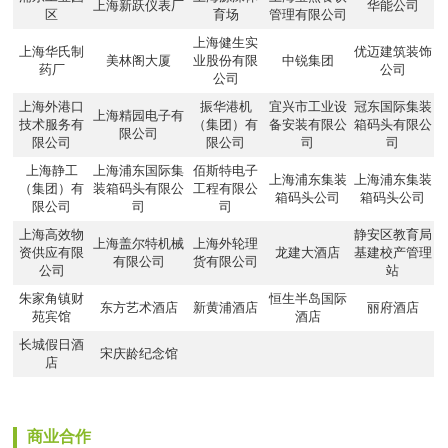
上海新跃仪表厂
华能公司
区
育场
管理有限公司
上海健生实
上海华氏制
优迈建筑装饰
美林阁大厦
业股份有限
中锐集团
药厂
公司
公司
上海外港口
振华港机
宜兴市工业设
冠东国际集装
上海精园电子有
技术服务有
（集团）有
备安装有限公
箱码头有限公
限公司
限公司
限公司
司
司
上海静工
上海浦东国际集
佰斯特电子
上海浦东集装
上海浦东集装
（集团）有
装箱码头有限公
工程有限公
箱码头公司
箱码头公司
限公司
司
司
上海高效物
静安区教育局
上海盖尔特机械
上海外轮理
资供应有限
龙建大酒店
基建校产管理
有限公司
货有限公司
公司
站
朱家角镇财
恒生半岛国际
东方艺术酒店
新黄浦酒店
丽府酒店
苑宾馆
酒店
长城假日酒
宋庆龄纪念馆
店
商业合作