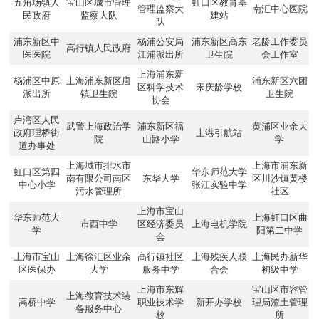
五角场镇人
宝山区城市管理
虹口区教育基
管理监察大
南汇中心医院
民政府
监察大队
建站
队
浦东新区中
杨浦公安局
浦东新区高东
老龄工作委员
高行镇人民政府
医医院
江浦派出所
卫生院
会工作室
上海浦东新
杨浦区中原
上海浦东新区唐
浦东新区六团
区科学技术
宋庆龄学校
派出所
镇卫生院
卫生院
协会
卢湾区人民
武警上海政治学
浦东新区福
黄浦区业余大
政府理桥街
上港引航站
院
山路小学
学
道办事处
上海城市排水市
上海市浦东新
虹口区第四
华东师范大学
南有限公司南区
东华大学
区川沙镇黄楼
中心小学
张江实验中学
污水管理所
社区
上海市宝山
华东师范大
上海虹口区曲
市西中学
区经济委员
上海电机学院
学
阳第二中学
会
上海市宝山
上海徐汇区业余
高行镇社区
上海残疾人联
上海民办新华
区医保办
大学
服务中学
合会
初级中学
上海市东辉
宝山区市容管
上海教育技术装
高桥中学
职业技术学
新开办学校
理局渣土管理
备服务中心
校
所