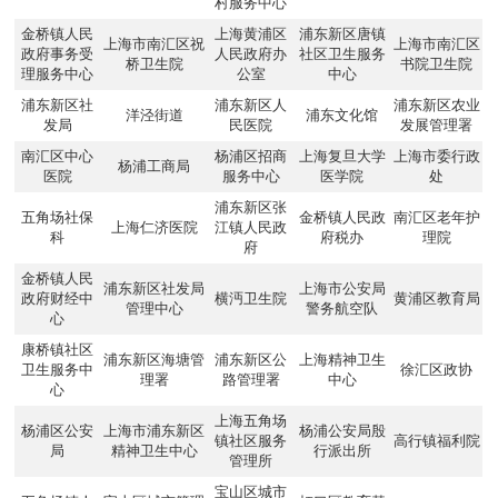
村服务中心
金桥镇人民
上海黄浦区
浦东新区唐镇
上海市南汇区祝
上海市南汇区
政府事务受
人民政府办
社区卫生服务
桥卫生院
书院卫生院
理服务中心
公室
中心
浦东新区社
浦东新区人
浦东新区农业
洋泾街道
浦东文化馆
发局
民医院
发展管理署
南汇区中心
杨浦区招商
上海复旦大学
上海市委行政
杨浦工商局
医院
服务中心
医学院
处
浦东新区张
五角场社保
金桥镇人民政
南汇区老年护
上海仁济医院
江镇人民政
科
府税办
理院
府
金桥镇人民
浦东新区社发局
上海市公安局
政府财经中
横沔卫生院
黄浦区教育局
管理中心
警务航空队
心
康桥镇社区
浦东新区海塘管
浦东新区公
上海精神卫生
卫生服务中
徐汇区政协
理署
路管理署
中心
心
上海五角场
杨浦区公安
上海市浦东新区
杨浦公安局殷
镇社区服务
高行镇福利院
局
精神卫生中心
行派出所
管理所
宝山区城市