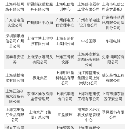
上海科旭网
新疆邮政后勤服
上海电信培
上海邮电器材
上海市电信公
络有限公司
务有限公司
训中心
工业有限公司
司东方装配厂
广东省移动通
广东省电信
广州邮电工
广州市邮电建
广州邮区中心局
讯有限公司深
实业公司
程管理中心
设开发公司
圳分公司
深圳润讯通
上海世博土地控
上海石油化
信公司广州
中芯国际
华硕电脑
股有限公司
工集团公司
分公司
上海外高桥集
国泰君安证
上海深水港码头
外滩三号餐
史泰博商贸有
装箱码头有限
券
有限公司
饮部
限公司
公司
上海明旺塑
浙江德盛建设
上海瑞博橡
瑞艺装饰工程
界龙集团
料制品有限
集团公司上海
胶有限公司
有限公司
公司
崇明分公司
上海正达矿
东海区渔政渔港
上海汽车进
上海利思建筑
上海市浦东新
泉水设备有
监督管理局
出口公司
工程有限公司
区保安公司
限公司
上海克里斯
浦东新区环境
上海水产（集
季风图书有限
汀食品有限
汇益液压
科技信息管理
团）总公司
公司
公司
中心
浦东工业园
上海源深体
上海宝燕餐饮