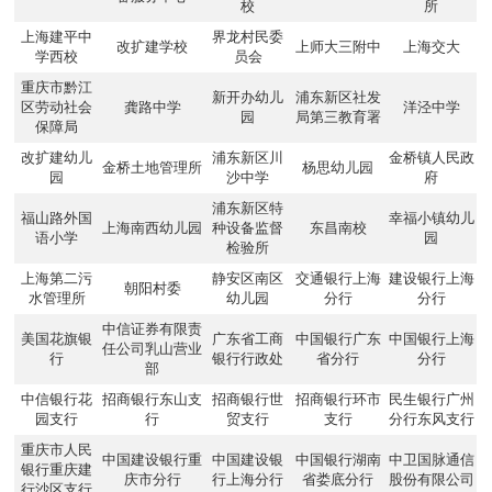
校
所
上海建平中
界龙村民委
改扩建学校
上师大三附中
上海交大
学西校
员会
重庆市黔江
新开办幼儿
浦东新区社发
区劳动社会
龚路中学
洋泾中学
园
局第三教育署
保障局
改扩建幼儿
浦东新区川
金桥镇人民政
金桥土地管理所
杨思幼儿园
园
沙中学
府
浦东新区特
福山路外国
幸福小镇幼儿
上海南西幼儿园
种设备监督
东昌南校
语小学
园
检验所
上海第二污
静安区南区
交通银行上海
建设银行上海
朝阳村委
水管理所
幼儿园
分行
分行
中信证券有限责
美国花旗银
广东省工商
中国银行广东
中国银行上海
任公司乳山营业
行
银行行政处
省分行
分行
部
中信银行花
招商银行东山支
招商银行世
招商银行环市
民生银行广州
园支行
行
贸支行
支行
分行东风支行
重庆市人民
中国建设银行重
中国建设银
中国银行湖南
中卫国脉通信
银行重庆建
庆市分行
行上海分行
省娄底分行
股份有限公司
行沙区支行