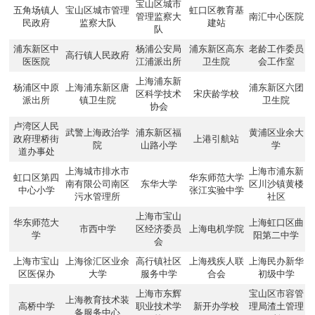
宝山区城市
五角场镇人
宝山区城市管理
虹口区教育基
管理监察大
南汇中心医院
民政府
监察大队
建站
队
浦东新区中
杨浦公安局
浦东新区高东
老龄工作委员
高行镇人民政府
医医院
江浦派出所
卫生院
会工作室
上海浦东新
杨浦区中原
上海浦东新区唐
浦东新区六团
区科学技术
宋庆龄学校
派出所
镇卫生院
卫生院
协会
卢湾区人民
武警上海政治学
浦东新区福
黄浦区业余大
政府理桥街
上港引航站
院
山路小学
学
道办事处
上海城市排水市
上海市浦东新
虹口区第四
华东师范大学
南有限公司南区
东华大学
区川沙镇黄楼
中心小学
张江实验中学
污水管理所
社区
上海市宝山
华东师范大
上海虹口区曲
市西中学
区经济委员
上海电机学院
学
阳第二中学
会
上海市宝山
上海徐汇区业余
高行镇社区
上海残疾人联
上海民办新华
区医保办
大学
服务中学
合会
初级中学
上海市东辉
宝山区市容管
上海教育技术装
高桥中学
职业技术学
新开办学校
理局渣土管理
备服务中心