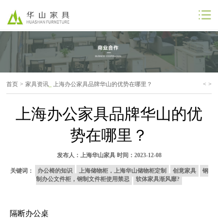
公司首页
公司简介
首页
>
家具资讯
_
上海办公家具品牌华山的优势在哪里？
<
>
解决方案
上海办公家具品牌华山的优
工程案例
势在哪里？
商业合作
发布人：
上海华山家具
时间：2023-12-08
联系我们
关键词：
办公椅的知识
上海储物柜，上海华山储物柜定制
创意家具
钢
制办公文件柜，钢制文件柜使用禁忌
软体家具渐风靡?
隔断办公桌