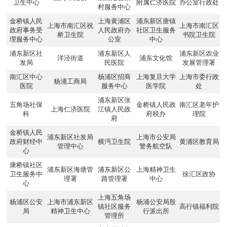
卫生中心
附属仁济医院
办公室行政处
村服务中心
金桥镇人民
上海黄浦区
浦东新区唐镇
上海市南汇区祝
上海市南汇区
政府事务受
人民政府办
社区卫生服务
桥卫生院
书院卫生院
理服务中心
公室
中心
浦东新区社
浦东新区人
浦东新区农业
洋泾街道
浦东文化馆
发局
民医院
发展管理署
南汇区中心
杨浦区招商
上海复旦大学
上海市委行政
杨浦工商局
医院
服务中心
医学院
处
浦东新区张
五角场社保
金桥镇人民政
南汇区老年护
上海仁济医院
江镇人民政
科
府税办
理院
府
金桥镇人民
浦东新区社发局
上海市公安局
政府财经中
横沔卫生院
黄浦区教育局
管理中心
警务航空队
心
康桥镇社区
浦东新区海塘管
浦东新区公
上海精神卫生
卫生服务中
徐汇区政协
理署
路管理署
中心
心
上海五角场
杨浦区公安
上海市浦东新区
杨浦公安局殷
镇社区服务
高行镇福利院
局
精神卫生中心
行派出所
管理所