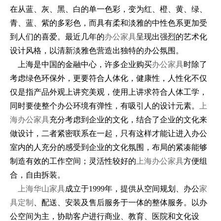
在从蓝、灰、黑、白的单一色彩，变为红、橙、黄、绿、
青、蓝、紫的多彩色，而具有柔和淡雅的中性色系更加受
到人们的喜爱。最近几年的
办公家具
呈现出强烈的艺术化
设计风格，以清新淡雅色营造出独特的办公氛围。
上海是中国的金融中心，许多企业购买
办公家具
时除了
考虑绿色环保外，更要符合人体化，健康性，人性化不仅
仅是指产品外观上讲究美观，使用上讲求符合人体工学，
同时要使整个办公环境有弹性，有吸引人的设计元素。
上
海办公家具
充分考虑到企业的文化，结合了企业的文化来
做设计，二者紧密联系在一起，只有这样才能让进入办公
室内的人充分的感受到企业的文化氛围，布局的紧凑能够
制造有效的工作空间；灵活性较好的
上海办公家具
方便组
合，自由拆装。
上海华山家具
成立于1999年，提供从空间规划、办公
家
具定制
、配送、安装及售后服务于一体的整体服务。以办
公空间为主，协助客户进行商业、教育、医院和文化设