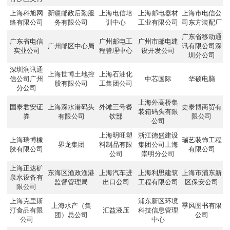
上海科旭网
新疆邮政后勤服
上海电信培
上海邮电器材
上海市电信公
络有限公司
务有限公司
训中心
工业有限公司
司东方装配厂
广东省移动通
广东省电信
广州邮电工
广州市邮电建
广州邮区中心局
讯有限公司深
实业公司
程管理中心
设开发公司
圳分公司
深圳润讯通
上海世博土地控
上海石油化
信公司广州
中芯国际
华硕电脑
股有限公司
工集团公司
分公司
上海外高桥集
国泰君安证
上海深水港码头
外滩三号餐
史泰博商贸有
装箱码头有限
券
有限公司
饮部
限公司
公司
上海明旺塑
浙江德盛建设
上海瑞博橡
瑞艺装饰工程
界龙集团
料制品有限
集团公司上海
胶有限公司
有限公司
公司
崇明分公司
上海正达矿
东海区渔政渔港
上海汽车进
上海利思建筑
上海市浦东新
泉水设备有
监督管理局
出口公司
工程有限公司
区保安公司
限公司
上海克里斯
浦东新区环境
上海水产（集
季风图书有限
汀食品有限
汇益液压
科技信息管理
团）总公司
公司
公司
中心