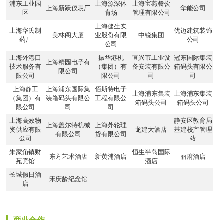
浦东工业园
上海源深体
上海宝燕餐饮
上海新跃仪表厂
华能公司
区
育场
管理有限公司
上海健生实
上海华氏制
优迈建筑装饰
美林阁大厦
业股份有限
中锐集团
药厂
公司
公司
上海外港口
振华港机
宜兴市工业设
冠东国际集装
上海精园电子有
技术服务有
（集团）有
备安装有限公
箱码头有限公
限公司
限公司
限公司
司
司
上海静工
上海浦东国际集
佰斯特电子
上海浦东集装
上海浦东集装
（集团）有
装箱码头有限公
工程有限公
箱码头公司
箱码头公司
限公司
司
司
上海高效物
静安区教育局
上海盖尔特机械
上海外轮理
资供应有限
龙建大酒店
基建校产管理
有限公司
货有限公司
公司
站
朱家角镇财
恒生半岛国际
东方艺术酒店
新黄浦酒店
丽府酒店
苑宾馆
酒店
长城假日酒
宋庆龄纪念馆
店
商业合作