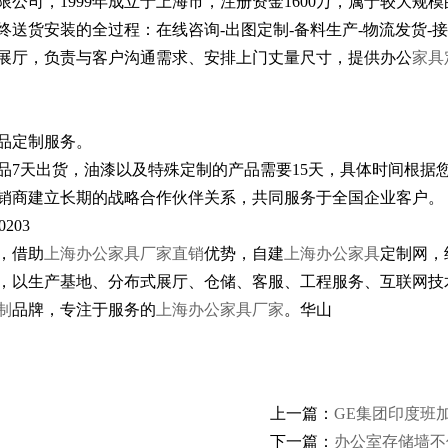
限公司，1999年成立于上海市，注册资金1600万，属于较大规模
终送货安装的全过程：在线咨询-出图定制-备料生产-物流发货-接
展厅，负责与客户沟通需求、安排上门丈量尺寸，提供办公
家具
品定制服务。
品7天出货，油漆以及特殊定制的产品需要15天，具体时间根据
销商建立长期的战略合作伙伴关系，共同服务于全国企业客户。
203
，借助
上海办公家具厂家直销
优势，自建
上海办公家具
定制网，
营，以生产基地、分布式展厅、仓储、客服、工程服务、互联网技
制
品牌，专注于服务的
上海办公家具厂家
。华山
上一篇：
GE集团印度班
下一篇：
办公室存储墙不