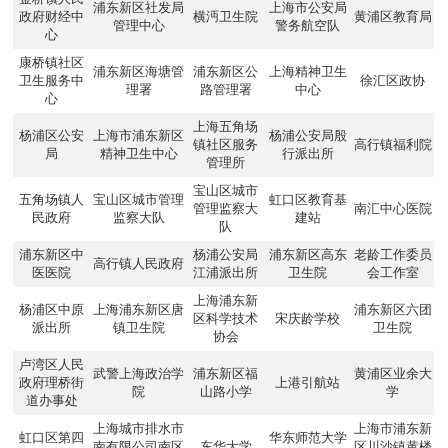
浦东新区社发局
上海市公安局
政府财经中
横沔卫生院
黄浦区教育局
管理中心
警务航空队
心
康桥镇社区
浦东新区海塘管
浦东新区公
上海精神卫生
卫生服务中
徐汇区政协
理署
路管理署
中心
心
上海五角场
杨浦区公安
上海市浦东新区
杨浦公安局殷
镇社区服务
高行镇福利院
局
精神卫生中心
行派出所
管理所
宝山区城市
五角场镇人
宝山区城市管理
虹口区教育基
管理监察大
南汇中心医院
民政府
监察大队
建站
队
浦东新区中
杨浦公安局
浦东新区高东
老龄工作委员
高行镇人民政府
医医院
江浦派出所
卫生院
会工作室
上海浦东新
杨浦区中原
上海浦东新区唐
浦东新区六团
区科学技术
宋庆龄学校
派出所
镇卫生院
卫生院
协会
卢湾区人民
武警上海政治学
浦东新区福
黄浦区业余大
政府理桥街
上港引航站
院
山路小学
学
道办事处
上海城市排水市
上海市浦东新
虹口区第四
华东师范大学
南有限公司南区
东华大学
区川沙镇黄楼