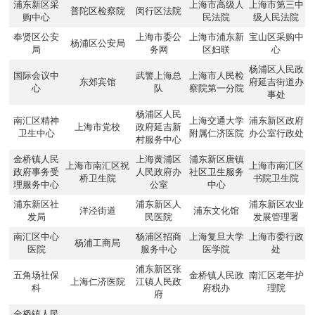
浦东新区采
上海市高级人
上海市第三中
普陀区检察院
闵行区法院
购中心
民法院
级人民法院
奉贤区公安
上海市委公
上海市浦东新
宝山区采购中
杨浦区公安局
局
务网
区妇联
心
杨浦区人民政
国际会议中
武警上海总
上海市人民检
东郊宾馆
府延吉街道办
心
队
察院第一分院
事处
杨浦区人民
南汇区精神
上海交通大学
浦东新区政府
上海市党校
政府延吉新
卫生中心
附属仁济医院
办公室行政处
村服务中心
金桥镇人民
上海黄浦区
浦东新区唐镇
上海市南汇区祝
上海市南汇区
政府事务受
人民政府办
社区卫生服务
桥卫生院
书院卫生院
理服务中心
公室
中心
浦东新区社
浦东新区人
浦东新区农业
洋泾街道
浦东文化馆
发局
民医院
发展管理署
南汇区中心
杨浦区招商
上海复旦大学
上海市委行政
杨浦工商局
医院
服务中心
医学院
处
浦东新区张
五角场社保
金桥镇人民政
南汇区老年护
上海仁济医院
江镇人民政
科
府税办
理院
府
金桥镇人民