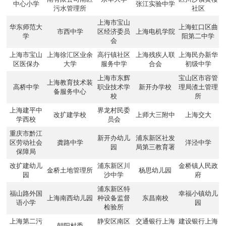
中心小学
张江实验中学
污水管理所
社区
上海市宝山
华东师范大
上海虹口区曲
市西中学
区经济委员
上海电机学院
学
阳第二中学
会
上海市宝山
上海徐汇区业余
高行镇社区
上海残疾人联
上海民办新华
区医保办
大学
服务中学
合会
初级中学
上海市东辉
宝山区市容管
上海教育技术装
高桥中学
职业技术学
新开办学校
理局渣土管理
备服务中心
校
所
上海建平中
界龙村民委
改扩建学校
上师大三附中
上海交大
学西校
员会
重庆市黔江
新开办幼儿
浦东新区社发
区劳动社会
龚路中学
洋泾中学
园
局第三教育署
保障局
改扩建幼儿
浦东新区川
金桥镇人民政
金桥土地管理所
杨思幼儿园
园
沙中学
府
浦东新区特
福山路外国
幸福小镇幼儿
上海南西幼儿园
种设备监督
东昌南校
语小学
园
检验所
上海第二污
静安区南区
交通银行上海
建设银行上海
朝阳村委