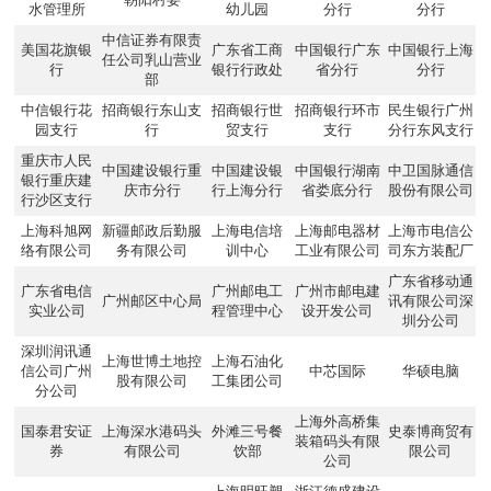
水管理所
幼儿园
分行
分行
中信证券有限责
美国花旗银
广东省工商
中国银行广东
中国银行上海
任公司乳山营业
行
银行行政处
省分行
分行
部
中信银行花
招商银行东山支
招商银行世
招商银行环市
民生银行广州
园支行
行
贸支行
支行
分行东风支行
重庆市人民
中国建设银行重
中国建设银
中国银行湖南
中卫国脉通信
银行重庆建
庆市分行
行上海分行
省娄底分行
股份有限公司
行沙区支行
上海科旭网
新疆邮政后勤服
上海电信培
上海邮电器材
上海市电信公
络有限公司
务有限公司
训中心
工业有限公司
司东方装配厂
广东省移动通
广东省电信
广州邮电工
广州市邮电建
广州邮区中心局
讯有限公司深
实业公司
程管理中心
设开发公司
圳分公司
深圳润讯通
上海世博土地控
上海石油化
信公司广州
中芯国际
华硕电脑
股有限公司
工集团公司
分公司
上海外高桥集
国泰君安证
上海深水港码头
外滩三号餐
史泰博商贸有
装箱码头有限
券
有限公司
饮部
限公司
公司