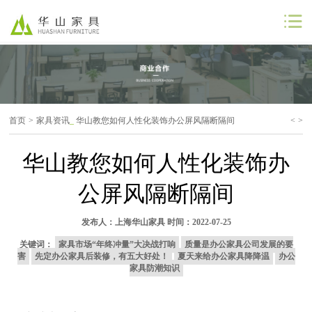
公司首页
公司简介
首页
>
家具资讯
_
华山教您如何人性化装饰办公屏风隔断隔间
<
>
解决方案
华山教您如何人性化装饰办
工程案例
公屏风隔断隔间
商业合作
发布人：
上海华山家具
时间：2022-07-25
联系我们
关键词：
家具市场“年终冲量”大决战打响
质量是办公家具公司发展的要
害
先定办公家具后装修，有五大好处！
夏天来给办公家具降降温
办公
家具防潮知识