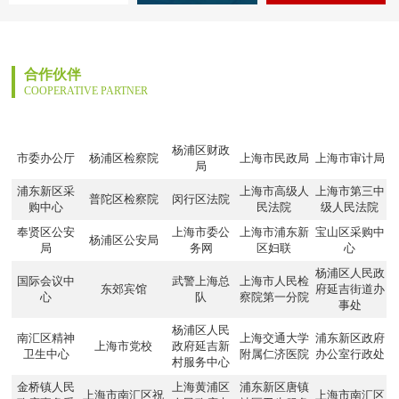
合作伙伴
COOPERATIVE PARTNER
杨浦区财政
市委办公厅
杨浦区检察院
上海市民政局
上海市审计局
局
浦东新区采
上海市高级人
上海市第三中
普陀区检察院
闵行区法院
购中心
民法院
级人民法院
奉贤区公安
上海市委公
上海市浦东新
宝山区采购中
杨浦区公安局
局
务网
区妇联
心
杨浦区人民政
国际会议中
武警上海总
上海市人民检
东郊宾馆
府延吉街道办
心
队
察院第一分院
事处
杨浦区人民
南汇区精神
上海交通大学
浦东新区政府
上海市党校
政府延吉新
卫生中心
附属仁济医院
办公室行政处
村服务中心
金桥镇人民
上海黄浦区
浦东新区唐镇
上海市南汇区祝
上海市南汇区