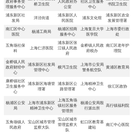
政府事务受
人民政府办
社区卫生服务
桥卫生院
书院卫生院
理服务中心
公室
中心
浦东新区社
浦东新区人
浦东新区农业
洋泾街道
浦东文化馆
发局
民医院
发展管理署
南汇区中心
杨浦区招商
上海复旦大学
上海市委行政
杨浦工商局
医院
服务中心
医学院
处
浦东新区张
五角场社保
金桥镇人民政
南汇区老年护
上海仁济医院
江镇人民政
科
府税办
理院
府
金桥镇人民
浦东新区社发局
上海市公安局
政府财经中
横沔卫生院
黄浦区教育局
管理中心
警务航空队
心
康桥镇社区
浦东新区海塘管
浦东新区公
上海精神卫生
卫生服务中
徐汇区政协
理署
路管理署
中心
心
上海五角场
杨浦区公安
上海市浦东新区
杨浦公安局殷
镇社区服务
高行镇福利院
局
精神卫生中心
行派出所
管理所
宝山区城市
五角场镇人
宝山区城市管理
虹口区教育基
管理监察大
南汇中心医院
民政府
监察大队
建站
队