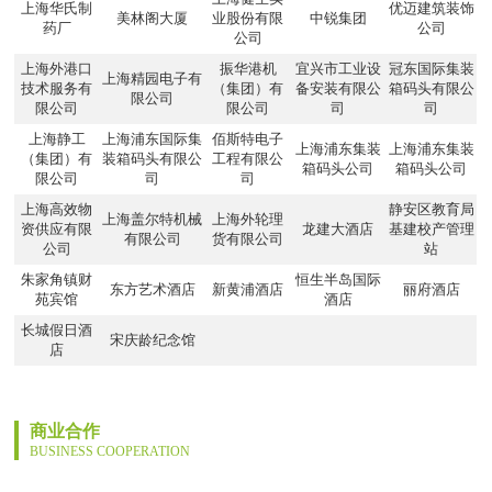
上海华氏制
优迈建筑装饰
美林阁大厦
业股份有限
中锐集团
药厂
公司
公司
上海外港口
振华港机
宜兴市工业设
冠东国际集装
上海精园电子有
技术服务有
（集团）有
备安装有限公
箱码头有限公
限公司
限公司
限公司
司
司
上海静工
上海浦东国际集
佰斯特电子
上海浦东集装
上海浦东集装
（集团）有
装箱码头有限公
工程有限公
箱码头公司
箱码头公司
限公司
司
司
上海高效物
静安区教育局
上海盖尔特机械
上海外轮理
资供应有限
龙建大酒店
基建校产管理
有限公司
货有限公司
公司
站
朱家角镇财
恒生半岛国际
东方艺术酒店
新黄浦酒店
丽府酒店
苑宾馆
酒店
长城假日酒
宋庆龄纪念馆
店
商业合作
BUSINESS COOPERATION