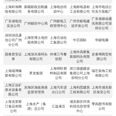
上海科旭网
新疆邮政后勤服
上海电信培
上海邮电器材
上海市电信公
络有限公司
务有限公司
训中心
工业有限公司
司东方装配厂
广东省移动通
广东省电信
广州邮电工
广州市邮电建
广州邮区中心局
讯有限公司深
实业公司
程管理中心
设开发公司
圳分公司
深圳润讯通
上海世博土地控
上海石油化
信公司广州
中芯国际
华硕电脑
股有限公司
工集团公司
分公司
上海外高桥集
国泰君安证
上海深水港码头
外滩三号餐
史泰博商贸有
装箱码头有限
券
有限公司
饮部
限公司
公司
上海明旺塑
浙江德盛建设
上海瑞博橡
瑞艺装饰工程
界龙集团
料制品有限
集团公司上海
胶有限公司
有限公司
公司
崇明分公司
上海正达矿
东海区渔政渔港
上海汽车进
上海利思建筑
上海市浦东新
泉水设备有
监督管理局
出口公司
工程有限公司
区保安公司
限公司
上海克里斯
浦东新区环境
上海水产（集
季风图书有限
汀食品有限
汇益液压
科技信息管理
团）总公司
公司
公司
中心