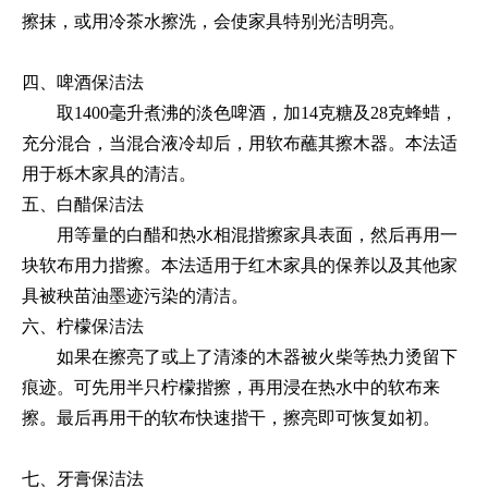
擦抹，或用冷茶水擦洗，会使家具特别光洁明亮。
四、啤酒保洁法
取1400毫升煮沸的淡色啤酒，加14克糖及28克蜂蜡，
充分混合，当混合液冷却后，用软布蘸其擦木器。本法适
用于栎木家具的清洁。
五、白醋保洁法
用等量的白醋和热水相混揩擦家具表面，然后再用一
块软布用力揩擦。本法适用于红木家具的保养以及其他家
具被秧苗油墨迹污染的清洁。
六、柠檬保洁法
如果在擦亮了或上了清漆的木器被火柴等热力烫留下
痕迹。可先用半只柠檬揩擦，再用浸在热水中的软布来
擦。最后再用干的软布快速揩干，擦亮即可恢复如初。
七、牙膏保洁法