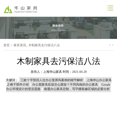
公司首页
公司简介
首页
>
家具资讯
_
木制家具去污保洁八法
<
>
解决方案
木制家具去污保洁八法
工程案例
发布人：
上海华山家具
时间：2021-04-20
商业合作
关键词：
三款十字型四人位办公室屏风案例的细节解析
上海华山办公家具
之椅子部件介绍
办公室家具应该怎么摆放？不同风格的办公家具
Google
联系我们
办公环境设计的背后思路
南通办公家具定制，写字楼装修区域的必要分析