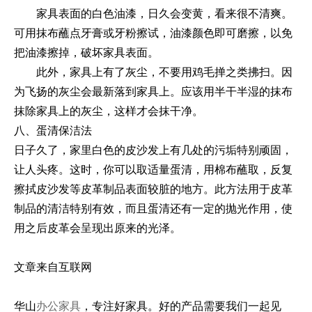
家具表面的白色油漆，日久会变黄，看来很不清爽。
可用抹布蘸点牙膏或牙粉擦试，油漆颜色即可磨擦，以免
把油漆擦掉，破坏家具表面。
此外，家具上有了灰尘，不要用鸡毛掸之类拂扫。因
为飞扬的灰尘会最新落到家具上。应该用半干半湿的抹布
抹除家具上的灰尘，这样才会抹干净。
八、蛋清保洁法
日子久了，家里白色的皮沙发上有几处的污垢特别顽固，
让人头疼。这时，你可以取适量蛋清，用棉布蘸取，反复
擦拭皮沙发等皮革制品表面较脏的地方。此方法用于皮革
制品的清洁特别有效，而且蛋清还有一定的抛光作用，使
用之后皮革会呈现出原来的光泽。
文章来自互联网
华山
办公家具
，专注好家具。好的产品需要我们一起见