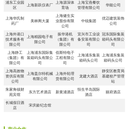
浦东工业园
上海源深体
上海宝燕餐饮
上海新跃仪表厂
华能公司
区
育场
管理有限公司
上海健生实
上海华氏制
优迈建筑装饰
美林阁大厦
业股份有限
中锐集团
药厂
公司
公司
上海外港口
振华港机
宜兴市工业设
冠东国际集装
上海精园电子有
技术服务有
（集团）有
备安装有限公
箱码头有限公
限公司
限公司
限公司
司
司
上海静工
上海浦东国际集
佰斯特电子
上海浦东集装
上海浦东集装
（集团）有
装箱码头有限公
工程有限公
箱码头公司
箱码头公司
限公司
司
司
上海高效物
静安区教育局
上海盖尔特机械
上海外轮理
资供应有限
龙建大酒店
基建校产管理
有限公司
货有限公司
公司
站
朱家角镇财
恒生半岛国际
东方艺术酒店
新黄浦酒店
丽府酒店
苑宾馆
酒店
长城假日酒
宋庆龄纪念馆
店