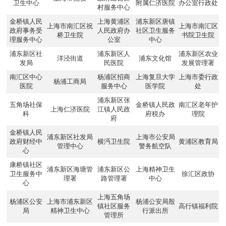
卫生中心
附属仁济医院
办公室行政处
村服务中心
金桥镇人民
上海黄浦区
浦东新区唐镇
上海市南汇区祝
上海市南汇区
政府事务受
人民政府办
社区卫生服务
桥卫生院
书院卫生院
理服务中心
公室
中心
浦东新区社
浦东新区人
浦东新区农业
洋泾街道
浦东文化馆
发局
民医院
发展管理署
南汇区中心
杨浦区招商
上海复旦大学
上海市委行政
杨浦工商局
医院
服务中心
医学院
处
浦东新区张
五角场社保
金桥镇人民政
南汇区老年护
上海仁济医院
江镇人民政
科
府税办
理院
府
金桥镇人民
浦东新区社发局
上海市公安局
政府财经中
横沔卫生院
黄浦区教育局
管理中心
警务航空队
心
康桥镇社区
浦东新区海塘管
浦东新区公
上海精神卫生
卫生服务中
徐汇区政协
理署
路管理署
中心
心
上海五角场
杨浦区公安
上海市浦东新区
杨浦公安局殷
镇社区服务
高行镇福利院
局
精神卫生中心
行派出所
管理所