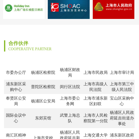
合作伙伴
COOPERATIVE PARTNER
杨浦区财政
市委办公厅
杨浦区检察院
上海市民政局
上海市审计局
局
浦东新区采
上海市高级人
上海市第三中
普陀区检察院
闵行区法院
购中心
民法院
级人民法院
奉贤区公安
上海市委公
上海市浦东新
宝山区采购中
杨浦区公安局
局
务网
区妇联
心
杨浦区人民政
国际会议中
武警上海总
上海市人民检
东郊宾馆
府延吉街道办
心
队
察院第一分院
事处
杨浦区人民
南汇区精神
上海交通大学
浦东新区政府
上海市党校
政府延吉新