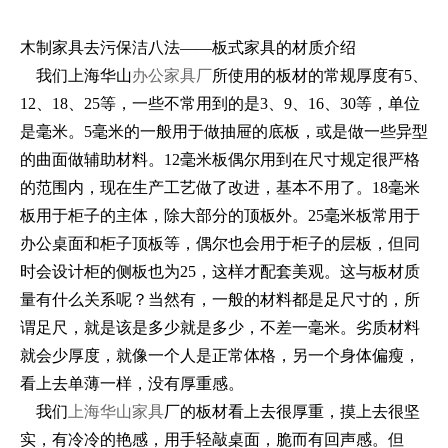
木制家具去污保洁八法――板式家具的材质介绍
我们上海华山
办公家具厂
所使用的板材的常规厚度有5、
12、18、25等，一些不常用到的是3、9、16、30等，单位
是毫米。5毫米的一般用于做抽屉的底板，或是做一些异型
的曲面做辅助材料。12毫米板偶尔用到在尺寸规定很严格
的范围内，现在生产工艺做了改进，基本不用了。18毫米
板用于柜子的主体，除大部分的顶板外。25毫米板常用于
办公桌面和柜子顶板等，偶尔也会用于柜子的层板，但同
时会设计柜的侧板也为25，这样才配套美观。这与板材质
量有什么关系呢？当然有，一般的材料都是足尺寸的，所
谓足尺，就是该是多少就是多少，不差一毫米。劣质材料
就会少厚度，就像一个人是正常体格，另一个身体偏瘦，
看上去单薄一样，没有厚重感。
我们
上海华山家具
厂的板材看上去很厚重，摸上去很坚
实，有冷冷的艳感，用手轻敲桌面，脆而有回声感。但