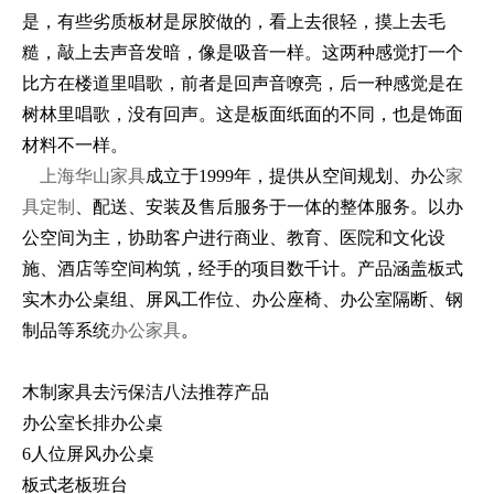
是，有些劣质板材是尿胶做的，看上去很轻，摸上去毛
糙，敲上去声音发暗，像是吸音一样。这两种感觉打一个
比方在楼道里唱歌，前者是回声音嘹亮，后一种感觉是在
树林里唱歌，没有回声。这是板面纸面的不同，也是饰面
材料不一样。
上海华山家具
成立于1999年，提供从空间规划、办公
家
具定制
、配送、安装及售后服务于一体的整体服务。以办
公空间为主，协助客户进行商业、教育、医院和文化设
施、酒店等空间构筑，经手的项目数千计。产品涵盖板式
实木办公桌组、屏风工作位、办公座椅、办公室隔断、钢
制品等系统
办公家具
。
木制家具去污保洁八法推荐产品
办公室长排办公桌
6人位屏风办公桌
板式老板班台