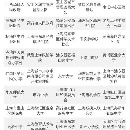
宝山区城市
五角场镇人
宝山区城市管理
虹口区教育基
管理监察大
南汇中心医院
民政府
监察大队
建站
队
浦东新区中
杨浦公安局
浦东新区高东
老龄工作委员
高行镇人民政府
医医院
江浦派出所
卫生院
会工作室
上海浦东新
杨浦区中原
上海浦东新区唐
浦东新区六团
区科学技术
宋庆龄学校
派出所
镇卫生院
卫生院
协会
卢湾区人民
武警上海政治学
浦东新区福
黄浦区业余大
政府理桥街
上港引航站
院
山路小学
学
道办事处
上海城市排水市
上海市浦东新
虹口区第四
华东师范大学
南有限公司南区
东华大学
区川沙镇黄楼
中心小学
张江实验中学
污水管理所
社区
上海市宝山
华东师范大
上海虹口区曲
市西中学
区经济委员
上海电机学院
学
阳第二中学
会
上海市宝山
上海徐汇区业余
高行镇社区
上海残疾人联
上海民办新华
区医保办
大学
服务中学
合会
初级中学
上海市东辉
宝山区市容管
上海教育技术装
高桥中学
职业技术学
新开办学校
理局渣土管理
备服务中心