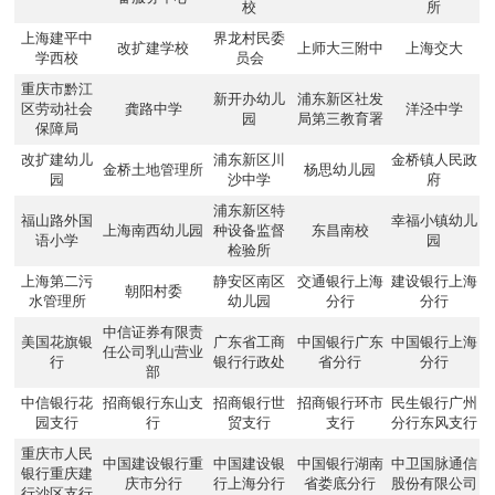
校
所
上海建平中
界龙村民委
改扩建学校
上师大三附中
上海交大
学西校
员会
重庆市黔江
新开办幼儿
浦东新区社发
区劳动社会
龚路中学
洋泾中学
园
局第三教育署
保障局
改扩建幼儿
浦东新区川
金桥镇人民政
金桥土地管理所
杨思幼儿园
园
沙中学
府
浦东新区特
福山路外国
幸福小镇幼儿
上海南西幼儿园
种设备监督
东昌南校
语小学
园
检验所
上海第二污
静安区南区
交通银行上海
建设银行上海
朝阳村委
水管理所
幼儿园
分行
分行
中信证券有限责
美国花旗银
广东省工商
中国银行广东
中国银行上海
任公司乳山营业
行
银行行政处
省分行
分行
部
中信银行花
招商银行东山支
招商银行世
招商银行环市
民生银行广州
园支行
行
贸支行
支行
分行东风支行
重庆市人民
中国建设银行重
中国建设银
中国银行湖南
中卫国脉通信
银行重庆建
庆市分行
行上海分行
省娄底分行
股份有限公司
行沙区支行