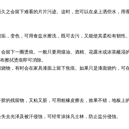
久之会留下难看的片片污迹。这时，您可以在桌上洒些水，用香
垢，变色，可用食盐水擦洗，既可去污，又能使其柔松有韧性。
会留下一圈烫痕。一般只要用煤油、酒精、花露水或浓茶蘸湿的
抹布擦拭烫痕即可消除。
烧物，有时会在家具漆面上留下焦痕。如果只是漆面烧灼，可在
胶的残留物，又粘又脏，可用粗橡皮擦去，效果不错，地板上的
失去光泽及被汗侵蚀，可经常涂抹凡士林，防止盐分侵蚀。