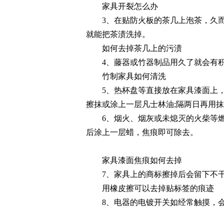
家具开裂怎么办
3、在贴防火板的茶几上泡茶，久而
就能把茶渍洗掉。
如何去掉茶几上的污渍
4、藤器或竹器制品用久了就会有积
竹制家具如何清洗
5、热杯盘等直接放在家具漆面上，
擦抹或涂上一层凡士林油;隔两日再用
6、烟火、烟灰或未熄灭的火柴等燃
后涂上一层蜡，焦痕即可除去。
家具漆面焦痕如何去掉
7、家具上的商标擦掉后会留下不干
用橡皮擦可以去掉贴标签的痕迹
8、电器的电镀开关如经常触摸，会