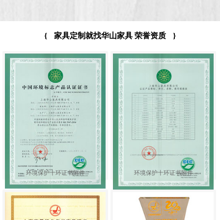
{
家具定制就找华山家具 荣誉资质
}
环境保护十环证书附件
环境保护十环证书附件