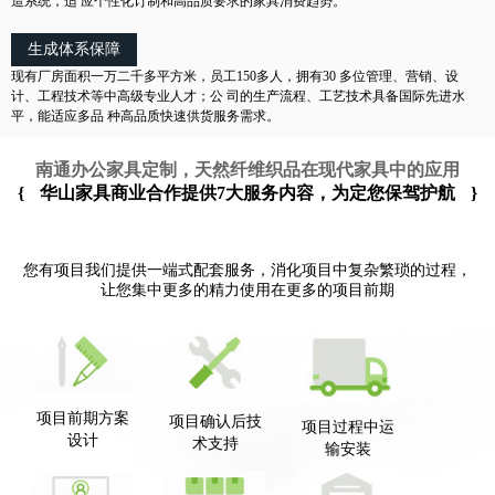
造系统，适 应个性化订制和高品质要求的家具消费趋势。
生成体系保障
现有厂房面积一万二千多平方米，员工150多人，拥有30 多位管理、营销、设
计、工程技术等中高级专业人才；公 司的生产流程、工艺技术具备国际先进水
平，能适应多品 种高品质快速供货服务需求。
南通办公家具定制，天然纤维织品在现代家具中的应用
{
华山家具商业合作提供7大服务内容，为定您保驾护航
}
您有项目我们提供一端式配套服务，消化项目中复杂繁琐的过程，
让您集中更多的精力使用在更多的项目前期
项目前期方案
项目确认后技
项目过程中运
设计
术支持
输安装