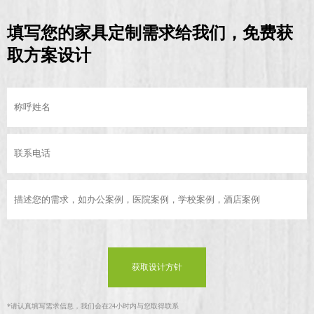
填写您的家具定制需求给我们，免费获
取方案设计
获取设计方针
*
请认真填写需求信息，我们会在24小时内与您取得联系