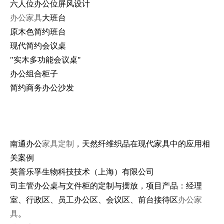
六人位办公位屏风设计
办公家具
大班台
原木色简约班台
现代简约会议桌
"实木多功能会议桌"
办公组合柜子
简约商务办公沙发
南通办公
家具定制
，天然纤维织品在现代家具中的应用相
关案例
英普乐孚生物科技技术（上海）有限公司
司主管办公桌与文件柜的定制与摆放，项目产品：经理
室、行政区、员工办公区、会议区、前台接待区
办公家
具
。