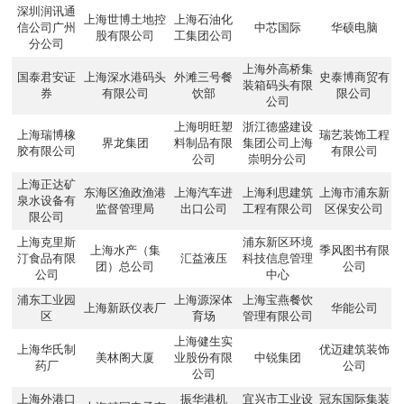
深圳润讯通
上海世博土地控
上海石油化
信公司广州
中芯国际
华硕电脑
股有限公司
工集团公司
分公司
上海外高桥集
国泰君安证
上海深水港码头
外滩三号餐
史泰博商贸有
装箱码头有限
券
有限公司
饮部
限公司
公司
上海明旺塑
浙江德盛建设
上海瑞博橡
瑞艺装饰工程
界龙集团
料制品有限
集团公司上海
胶有限公司
有限公司
公司
崇明分公司
上海正达矿
东海区渔政渔港
上海汽车进
上海利思建筑
上海市浦东新
泉水设备有
监督管理局
出口公司
工程有限公司
区保安公司
限公司
上海克里斯
浦东新区环境
上海水产（集
季风图书有限
汀食品有限
汇益液压
科技信息管理
团）总公司
公司
公司
中心
浦东工业园
上海源深体
上海宝燕餐饮
上海新跃仪表厂
华能公司
区
育场
管理有限公司
上海健生实
上海华氏制
优迈建筑装饰
美林阁大厦
业股份有限
中锐集团
药厂
公司
公司
上海外港口
振华港机
宜兴市工业设
冠东国际集装