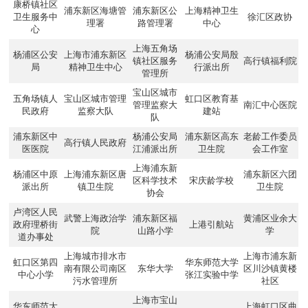
康桥镇社区
浦东新区海塘管
浦东新区公
上海精神卫生
卫生服务中
徐汇区政协
理署
路管理署
中心
心
上海五角场
杨浦区公安
上海市浦东新区
杨浦公安局殷
镇社区服务
高行镇福利院
局
精神卫生中心
行派出所
管理所
宝山区城市
五角场镇人
宝山区城市管理
虹口区教育基
管理监察大
南汇中心医院
民政府
监察大队
建站
队
浦东新区中
杨浦公安局
浦东新区高东
老龄工作委员
高行镇人民政府
医医院
江浦派出所
卫生院
会工作室
上海浦东新
杨浦区中原
上海浦东新区唐
浦东新区六团
区科学技术
宋庆龄学校
派出所
镇卫生院
卫生院
协会
卢湾区人民
武警上海政治学
浦东新区福
黄浦区业余大
政府理桥街
上港引航站
院
山路小学
学
道办事处
上海城市排水市
上海市浦东新
虹口区第四
华东师范大学
南有限公司南区
东华大学
区川沙镇黄楼
中心小学
张江实验中学
污水管理所
社区
上海市宝山
华东师范大
上海虹口区曲