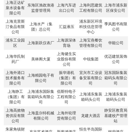
上海正达矿
东海区渔政渔港
上海汽车进
上海利思建筑
上海市浦东新
泉水设备有
监督管理局
出口公司
工程有限公司
区保安公司
限公司
上海克里斯
浦东新区环境
上海水产（集
季风图书有限
汀食品有限
汇益液压
科技信息管理
团）总公司
公司
公司
中心
浦东工业园
上海源深体
上海宝燕餐饮
上海新跃仪表厂
华能公司
区
育场
管理有限公司
上海健生实
上海华氏制
优迈建筑装饰
美林阁大厦
业股份有限
中锐集团
药厂
公司
公司
上海外港口
振华港机
宜兴市工业设
冠东国际集装
上海精园电子有
技术服务有
（集团）有
备安装有限公
箱码头有限公
限公司
限公司
限公司
司
司
上海静工
上海浦东国际集
佰斯特电子
上海浦东集装
上海浦东集装
（集团）有
装箱码头有限公
工程有限公
箱码头公司
箱码头公司
限公司
司
司
上海高效物
静安区教育局
上海盖尔特机械
上海外轮理
资供应有限
龙建大酒店
基建校产管理
有限公司
货有限公司
公司
站
朱家角镇财
恒生半岛国际
东方艺术酒店
新黄浦酒店
丽府酒店