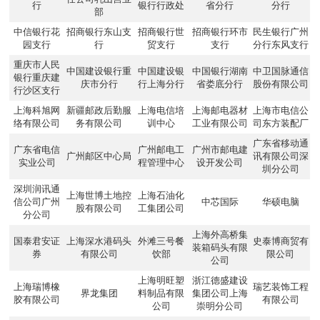
行
银行行政处
省分行
分行
部
中信银行花
招商银行东山支
招商银行世
招商银行环市
民生银行广州
园支行
行
贸支行
支行
分行东风支行
重庆市人民
中国建设银行重
中国建设银
中国银行湖南
中卫国脉通信
银行重庆建
庆市分行
行上海分行
省娄底分行
股份有限公司
行沙区支行
上海科旭网
新疆邮政后勤服
上海电信培
上海邮电器材
上海市电信公
络有限公司
务有限公司
训中心
工业有限公司
司东方装配厂
广东省移动通
广东省电信
广州邮电工
广州市邮电建
广州邮区中心局
讯有限公司深
实业公司
程管理中心
设开发公司
圳分公司
深圳润讯通
上海世博土地控
上海石油化
信公司广州
中芯国际
华硕电脑
股有限公司
工集团公司
分公司
上海外高桥集
国泰君安证
上海深水港码头
外滩三号餐
史泰博商贸有
装箱码头有限
券
有限公司
饮部
限公司
公司
上海明旺塑
浙江德盛建设
上海瑞博橡
瑞艺装饰工程
界龙集团
料制品有限
集团公司上海
胶有限公司
有限公司
公司
崇明分公司