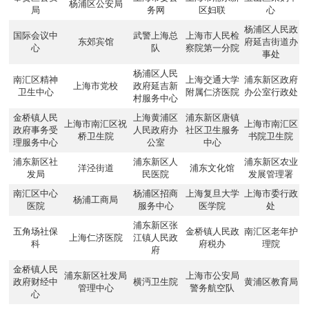
杨浦区公安局
局
务网
区妇联
心
杨浦区人民政
国际会议中
武警上海总
上海市人民检
东郊宾馆
府延吉街道办
心
队
察院第一分院
事处
杨浦区人民
南汇区精神
上海交通大学
浦东新区政府
上海市党校
政府延吉新
卫生中心
附属仁济医院
办公室行政处
村服务中心
金桥镇人民
上海黄浦区
浦东新区唐镇
上海市南汇区祝
上海市南汇区
政府事务受
人民政府办
社区卫生服务
桥卫生院
书院卫生院
理服务中心
公室
中心
浦东新区社
浦东新区人
浦东新区农业
洋泾街道
浦东文化馆
发局
民医院
发展管理署
南汇区中心
杨浦区招商
上海复旦大学
上海市委行政
杨浦工商局
医院
服务中心
医学院
处
浦东新区张
五角场社保
金桥镇人民政
南汇区老年护
上海仁济医院
江镇人民政
科
府税办
理院
府
金桥镇人民
浦东新区社发局
上海市公安局
政府财经中
横沔卫生院
黄浦区教育局
管理中心
警务航空队
心