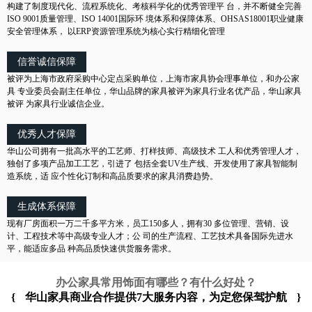
构建了制度现代化、流程系统化、考核科学化的优秀管理平 台，并不断健全完善
ISO 9001质量管理、ISO 14001国际环 境体系和保障体系、OHSAS18001职业健康
安全管理体系， 以ERP资源管理系统为核心实行精细化管理
信誉诚信保障
被评为上海市政府采购中心定点采购单位，上海市家具协会理事单位，和办公家
具 专业委员会副主任单位，华山品牌的家具被评为家具行业名优产品，华山家具
被评 为家具行业诚信企业。
优秀人才保障
华山公司拥有一批高水平的工艺师、打样技师、高级技术 工人和优秀管理人才，
独创了多项产品加工工艺，引进了 包括全套UV生产线、开发使用了家具智能制
造系统，适 应个性化订制和高品质要求的家具消费趋势。
生成体系保障
现有厂房面积一万二千多平方米，员工150多人，拥有30 多位管理、营销、设
计、工程技术等中高级专业人才；公 司的生产流程、工艺技术具备国际先进水
平，能适应多品 种高品质快速供货服务需求。
办公家具常用饰面有哪些？有什么好处？
{
华山家具商业合作提供7大服务内容，为定您保驾护航
}