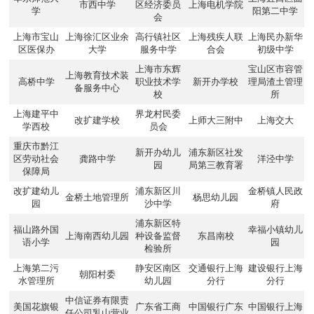
市西中学
区经济委员
上海电机学院
学
阳第二中学
会
上海市宝山
上海徐汇区业余
高行镇社区
上海残疾人联
上海民办新华
区医保办
大学
服务中学
合会
初级中学
上海市东辉
宝山区市容管
上海教育技术装
高桥中学
职业技术学
新开办学校
理局渣土管理
备服务中心
校
所
上海建平中
界龙村民委
改扩建学校
上师大三附中
上海交大
学西校
员会
重庆市黔江
新开办幼儿
浦东新区社发
区劳动社会
龚路中学
洋泾中学
园
局第三教育署
保障局
改扩建幼儿
浦东新区川
金桥镇人民政
金桥土地管理所
杨思幼儿园
园
沙中学
府
浦东新区特
福山路外国
幸福小镇幼儿
上海南西幼儿园
种设备监督
东昌南校
语小学
园
检验所
上海第二污
静安区南区
交通银行上海
建设银行上海
朝阳村委
水管理所
幼儿园
分行
分行
中信证券有限责
美国花旗银
广东省工商
中国银行广东
中国银行上海
任公司乳山营业