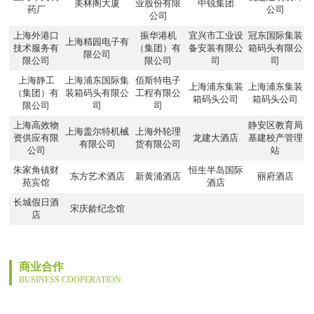
美林阁大厦
业股份有限
中锐集团
药厂
公司
公司
上海外港口
振华港机
宜兴市工业设
冠东国际集装
上海精园电子有
技术服务有
（集团）有
备安装有限公
箱码头有限公
限公司
限公司
限公司
司
司
上海静工
上海浦东国际集
佰斯特电子
上海浦东集装
上海浦东集装
（集团）有
装箱码头有限公
工程有限公
箱码头公司
箱码头公司
限公司
司
司
上海高效物
静安区教育局
上海盖尔特机械
上海外轮理
资供应有限
龙建大酒店
基建校产管理
有限公司
货有限公司
公司
站
朱家角镇财
恒生半岛国际
东方艺术酒店
新黄浦酒店
丽府酒店
苑宾馆
酒店
长城假日酒
宋庆龄纪念馆
店
商业合作
BUSINESS COOPERATION