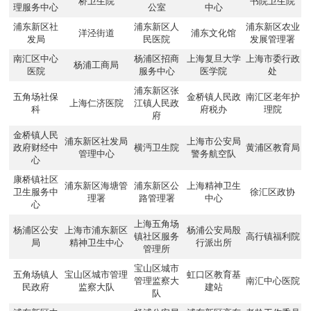
桥卫生院
书院卫生院
理服务中心
公室
中心
浦东新区社
浦东新区人
浦东新区农业
洋泾街道
浦东文化馆
发局
民医院
发展管理署
南汇区中心
杨浦区招商
上海复旦大学
上海市委行政
杨浦工商局
医院
服务中心
医学院
处
浦东新区张
五角场社保
金桥镇人民政
南汇区老年护
上海仁济医院
江镇人民政
科
府税办
理院
府
金桥镇人民
浦东新区社发局
上海市公安局
政府财经中
横沔卫生院
黄浦区教育局
管理中心
警务航空队
心
康桥镇社区
浦东新区海塘管
浦东新区公
上海精神卫生
卫生服务中
徐汇区政协
理署
路管理署
中心
心
上海五角场
杨浦区公安
上海市浦东新区
杨浦公安局殷
镇社区服务
高行镇福利院
局
精神卫生中心
行派出所
管理所
宝山区城市
五角场镇人
宝山区城市管理
虹口区教育基
管理监察大
南汇中心医院
民政府
监察大队
建站
队