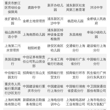
重庆市黔江
新开办幼儿
浦东新区社发
区劳动社会
龚路中学
洋泾中学
园
局第三教育署
保障局
改扩建幼儿
浦东新区川
金桥镇人民政
金桥土地管理所
杨思幼儿园
园
沙中学
府
浦东新区特
福山路外国
幸福小镇幼儿
上海南西幼儿园
种设备监督
东昌南校
语小学
园
检验所
上海第二污
静安区南区
交通银行上海
建设银行上海
朝阳村委
水管理所
幼儿园
分行
分行
中信证券有限责
美国花旗银
广东省工商
中国银行广东
中国银行上海
任公司乳山营业
行
银行行政处
省分行
分行
部
中信银行花
招商银行东山支
招商银行世
招商银行环市
民生银行广州
园支行
行
贸支行
支行
分行东风支行
重庆市人民
中国建设银行重
中国建设银
中国银行湖南
中卫国脉通信
银行重庆建
庆市分行
行上海分行
省娄底分行
股份有限公司
行沙区支行
上海科旭网
新疆邮政后勤服
上海电信培
上海邮电器材
上海市电信公
络有限公司
务有限公司
训中心
工业有限公司
司东方装配厂