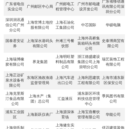
广东省移动通
广东省电信
广州邮电工
广州市邮电建
广州邮区中心局
讯有限公司深
实业公司
程管理中心
设开发公司
圳分公司
深圳润讯通
上海世博土地控
上海石油化
信公司广州
中芯国际
华硕电脑
股有限公司
工集团公司
分公司
上海外高桥集
国泰君安证
上海深水港码头
外滩三号餐
史泰博商贸有
装箱码头有限
券
有限公司
饮部
限公司
公司
上海明旺塑
浙江德盛建设
上海瑞博橡
瑞艺装饰工程
界龙集团
料制品有限
集团公司上海
胶有限公司
有限公司
公司
崇明分公司
上海正达矿
东海区渔政渔港
上海汽车进
上海利思建筑
上海市浦东新
泉水设备有
监督管理局
出口公司
工程有限公司
区保安公司
限公司
上海克里斯
浦东新区环境
上海水产（集
季风图书有限
汀食品有限
汇益液压
科技信息管理
团）总公司
公司
公司
中心
浦东工业园
上海源深体
上海宝燕餐饮
上海新跃仪表厂
华能公司
区
育场
管理有限公司
上海健生实
上海华氏制
优迈建筑装饰