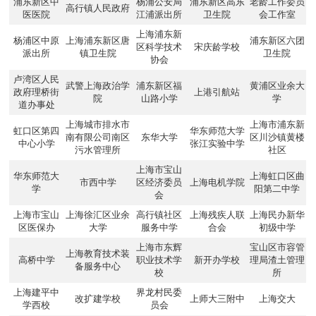
浦东新区中
杨浦公安局
浦东新区高东
老龄工作委员
高行镇人民政府
医医院
江浦派出所
卫生院
会工作室
上海浦东新
杨浦区中原
上海浦东新区唐
浦东新区六团
区科学技术
宋庆龄学校
派出所
镇卫生院
卫生院
协会
卢湾区人民
武警上海政治学
浦东新区福
黄浦区业余大
政府理桥街
上港引航站
院
山路小学
学
道办事处
上海城市排水市
上海市浦东新
虹口区第四
华东师范大学
南有限公司南区
东华大学
区川沙镇黄楼
中心小学
张江实验中学
污水管理所
社区
上海市宝山
华东师范大
上海虹口区曲
市西中学
区经济委员
上海电机学院
学
阳第二中学
会
上海市宝山
上海徐汇区业余
高行镇社区
上海残疾人联
上海民办新华
区医保办
大学
服务中学
合会
初级中学
上海市东辉
宝山区市容管
上海教育技术装
高桥中学
职业技术学
新开办学校
理局渣土管理
备服务中心
校
所
上海建平中
界龙村民委
改扩建学校
上师大三附中
上海交大
学西校
员会