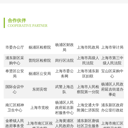
合作伙伴
COOPERATIVE PARTNER
杨浦区财政
市委办公厅
杨浦区检察院
上海市民政局
上海市审计局
局
浦东新区采
上海市高级人
上海市第三中
普陀区检察院
闵行区法院
购中心
民法院
级人民法院
奉贤区公安
上海市委公
上海市浦东新
宝山区采购中
杨浦区公安局
局
务网
区妇联
心
杨浦区人民政
国际会议中
武警上海总
上海市人民检
东郊宾馆
府延吉街道办
心
队
察院第一分院
事处
杨浦区人民
南汇区精神
上海交通大学
浦东新区政府
上海市党校
政府延吉新
卫生中心
附属仁济医院
办公室行政处
村服务中心
金桥镇人民
上海黄浦区
浦东新区唐镇
上海市南汇区祝
上海市南汇区
政府事务受
人民政府办
社区卫生服务