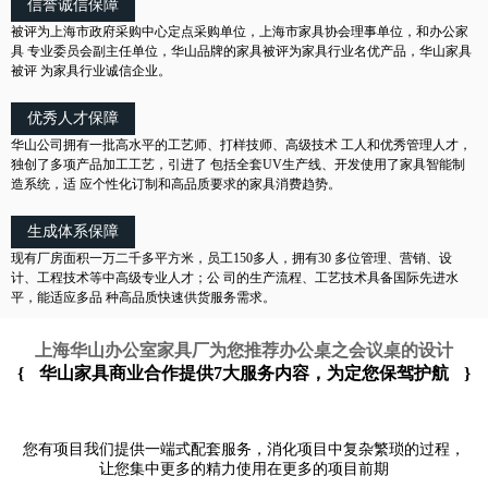
信誉诚信保障
被评为上海市政府采购中心定点采购单位，上海市家具协会理事单位，和办公家
具 专业委员会副主任单位，华山品牌的家具被评为家具行业名优产品，华山家具
被评 为家具行业诚信企业。
优秀人才保障
华山公司拥有一批高水平的工艺师、打样技师、高级技术 工人和优秀管理人才，
独创了多项产品加工工艺，引进了 包括全套UV生产线、开发使用了家具智能制
造系统，适 应个性化订制和高品质要求的家具消费趋势。
生成体系保障
现有厂房面积一万二千多平方米，员工150多人，拥有30 多位管理、营销、设
计、工程技术等中高级专业人才；公 司的生产流程、工艺技术具备国际先进水
平，能适应多品 种高品质快速供货服务需求。
上海华山办公室家具厂为您推荐办公桌之会议桌的设计
{
华山家具商业合作提供7大服务内容，为定您保驾护航
}
您有项目我们提供一端式配套服务，消化项目中复杂繁琐的过程，
让您集中更多的精力使用在更多的项目前期