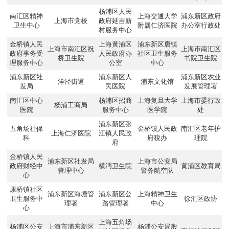
杨浦区人民
南汇区精神
上海交通大学
浦东新区政府
上海市党校
政府延吉新
卫生中心
附属仁济医院
办公室行政处
村服务中心
金桥镇人民
上海黄浦区
浦东新区唐镇
上海市南汇区祝
上海市南汇区
政府事务受
人民政府办
社区卫生服务
桥卫生院
书院卫生院
理服务中心
公室
中心
浦东新区社
浦东新区人
浦东新区农业
洋泾街道
浦东文化馆
发局
民医院
发展管理署
南汇区中心
杨浦区招商
上海复旦大学
上海市委行政
杨浦工商局
医院
服务中心
医学院
处
浦东新区张
五角场社保
金桥镇人民政
南汇区老年护
上海仁济医院
江镇人民政
科
府税办
理院
府
金桥镇人民
浦东新区社发局
上海市公安局
政府财经中
横沔卫生院
黄浦区教育局
管理中心
警务航空队
心
康桥镇社区
浦东新区海塘管
浦东新区公
上海精神卫生
卫生服务中
徐汇区政协
理署
路管理署
中心
心
上海五角场
杨浦区公安
上海市浦东新区
杨浦公安局殷