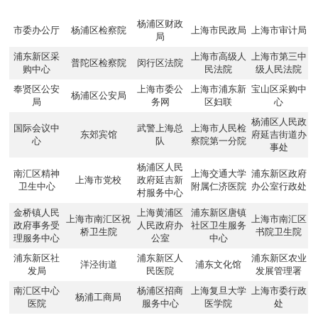
杨浦区财政
市委办公厅
杨浦区检察院
上海市民政局
上海市审计局
局
浦东新区采
上海市高级人
上海市第三中
普陀区检察院
闵行区法院
购中心
民法院
级人民法院
奉贤区公安
上海市委公
上海市浦东新
宝山区采购中
杨浦区公安局
局
务网
区妇联
心
杨浦区人民政
国际会议中
武警上海总
上海市人民检
东郊宾馆
府延吉街道办
心
队
察院第一分院
事处
杨浦区人民
南汇区精神
上海交通大学
浦东新区政府
上海市党校
政府延吉新
卫生中心
附属仁济医院
办公室行政处
村服务中心
金桥镇人民
上海黄浦区
浦东新区唐镇
上海市南汇区祝
上海市南汇区
政府事务受
人民政府办
社区卫生服务
桥卫生院
书院卫生院
理服务中心
公室
中心
浦东新区社
浦东新区人
浦东新区农业
洋泾街道
浦东文化馆
发局
民医院
发展管理署
南汇区中心
杨浦区招商
上海复旦大学
上海市委行政
杨浦工商局
医院
服务中心
医学院
处