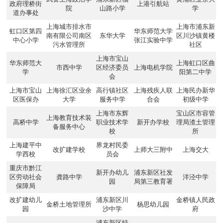
政府理桥街
上港引航站
院
山路小学
学
道办事处
上海城市排水市
上海市浦东新
虹口区第四
华东师范大学
南有限公司南区
东华大学
区川沙镇黄楼
中心小学
张江实验中学
污水管理所
社区
上海市宝山
华东师范大
上海虹口区曲
市西中学
区经济委员
上海电机学院
学
阳第二中学
会
上海市宝山
上海徐汇区业余
高行镇社区
上海残疾人联
上海民办新华
区医保办
大学
服务中学
合会
初级中学
上海市东辉
宝山区市容管
上海教育技术装
高桥中学
职业技术学
新开办学校
理局渣土管理
备服务中心
校
所
上海建平中
界龙村民委
改扩建学校
上师大三附中
上海交大
学西校
员会
重庆市黔江
新开办幼儿
浦东新区社发
区劳动社会
龚路中学
洋泾中学
园
局第三教育署
保障局
改扩建幼儿
浦东新区川
金桥镇人民政
金桥土地管理所
杨思幼儿园
园
沙中学
府
浦东新区特