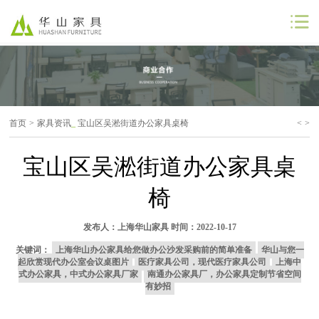
公司首页
公司简介
首页
>
家具资讯
_
宝山区吴淞街道办公家具桌椅
<
>
解决方案
宝山区吴淞街道办公家具桌
工程案例
椅
商业合作
发布人：
上海华山家具
时间：2022-10-17
联系我们
关键词：
上海华山办公家具给您做办公沙发采购前的简单准备
华山与您一
起欣赏现代办公室会议桌图片
医疗家具公司，现代医疗家具公司
上海中
式办公家具，中式办公家具厂家
南通办公家具厂，办公家具定制节省空间
有妙招