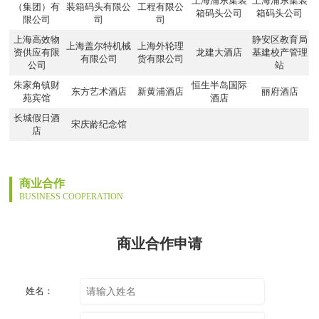
上海浦东集装
上海浦东集装
（集团）有
装箱码头有限公
工程有限公
箱码头公司
箱码头公司
限公司
司
司
上海高效物
静安区教育局
上海盖尔特机械
上海外轮理
资供应有限
龙建大酒店
基建校产管理
有限公司
货有限公司
公司
站
朱家角镇财
恒生半岛国际
东方艺术酒店
新黄浦酒店
丽府酒店
苑宾馆
酒店
长城假日酒
宋庆龄纪念馆
店
商业合作
BUSINESS COOPERATION
商业合作申请
姓名：