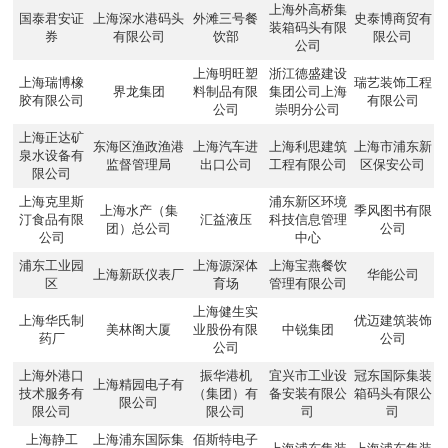
上海外高桥集
国泰君安证
上海深水港码头
外滩三号餐
史泰博商贸有
装箱码头有限
券
有限公司
饮部
限公司
公司
上海明旺塑
浙江德盛建设
上海瑞博橡
瑞艺装饰工程
界龙集团
料制品有限
集团公司上海
胶有限公司
有限公司
公司
崇明分公司
上海正达矿
东海区渔政渔港
上海汽车进
上海利思建筑
上海市浦东新
泉水设备有
监督管理局
出口公司
工程有限公司
区保安公司
限公司
上海克里斯
浦东新区环境
上海水产（集
季风图书有限
汀食品有限
汇益液压
科技信息管理
团）总公司
公司
公司
中心
浦东工业园
上海源深体
上海宝燕餐饮
上海新跃仪表厂
华能公司
区
育场
管理有限公司
上海健生实
上海华氏制
优迈建筑装饰
美林阁大厦
业股份有限
中锐集团
药厂
公司
公司
上海外港口
振华港机
宜兴市工业设
冠东国际集装
上海精园电子有
技术服务有
（集团）有
备安装有限公
箱码头有限公
限公司
限公司
限公司
司
司
上海静工
上海浦东国际集
佰斯特电子