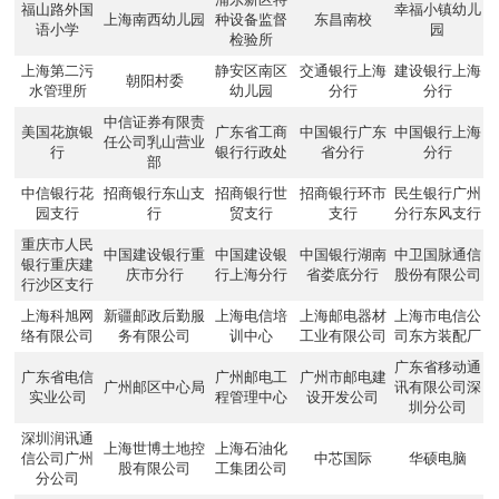
福山路外国
幸福小镇幼儿
上海南西幼儿园
种设备监督
东昌南校
语小学
园
检验所
上海第二污
静安区南区
交通银行上海
建设银行上海
朝阳村委
水管理所
幼儿园
分行
分行
中信证券有限责
美国花旗银
广东省工商
中国银行广东
中国银行上海
任公司乳山营业
行
银行行政处
省分行
分行
部
中信银行花
招商银行东山支
招商银行世
招商银行环市
民生银行广州
园支行
行
贸支行
支行
分行东风支行
重庆市人民
中国建设银行重
中国建设银
中国银行湖南
中卫国脉通信
银行重庆建
庆市分行
行上海分行
省娄底分行
股份有限公司
行沙区支行
上海科旭网
新疆邮政后勤服
上海电信培
上海邮电器材
上海市电信公
络有限公司
务有限公司
训中心
工业有限公司
司东方装配厂
广东省移动通
广东省电信
广州邮电工
广州市邮电建
广州邮区中心局
讯有限公司深
实业公司
程管理中心
设开发公司
圳分公司
深圳润讯通
上海世博土地控
上海石油化
信公司广州
中芯国际
华硕电脑
股有限公司
工集团公司
分公司