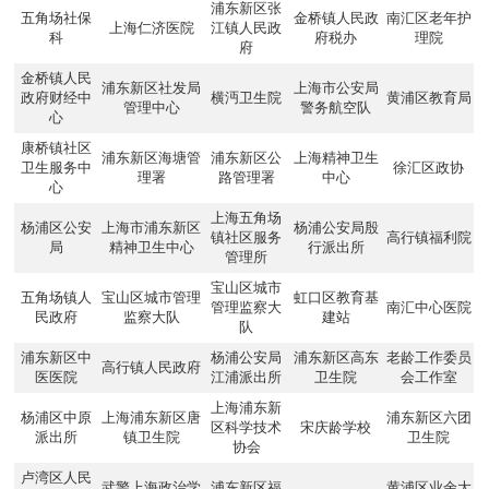
浦东新区张
五角场社保
金桥镇人民政
南汇区老年护
上海仁济医院
江镇人民政
科
府税办
理院
府
金桥镇人民
浦东新区社发局
上海市公安局
政府财经中
横沔卫生院
黄浦区教育局
管理中心
警务航空队
心
康桥镇社区
浦东新区海塘管
浦东新区公
上海精神卫生
卫生服务中
徐汇区政协
理署
路管理署
中心
心
上海五角场
杨浦区公安
上海市浦东新区
杨浦公安局殷
镇社区服务
高行镇福利院
局
精神卫生中心
行派出所
管理所
宝山区城市
五角场镇人
宝山区城市管理
虹口区教育基
管理监察大
南汇中心医院
民政府
监察大队
建站
队
浦东新区中
杨浦公安局
浦东新区高东
老龄工作委员
高行镇人民政府
医医院
江浦派出所
卫生院
会工作室
上海浦东新
杨浦区中原
上海浦东新区唐
浦东新区六团
区科学技术
宋庆龄学校
派出所
镇卫生院
卫生院
协会
卢湾区人民
武警上海政治学
浦东新区福
黄浦区业余大