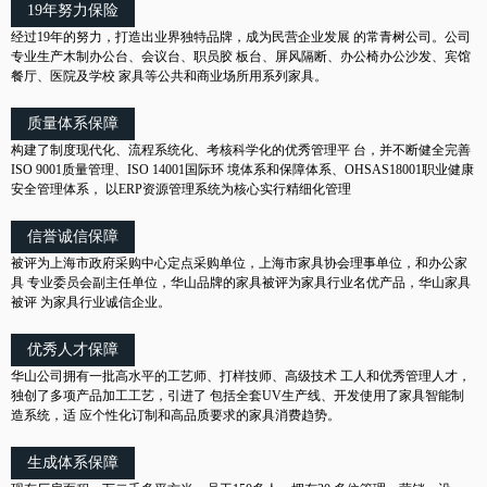
19年努力保险
经过19年的努力，打造出业界独特品牌，成为民营企业发展 的常青树公司。公司
专业生产木制办公台、会议台、职员胶 板台、屏风隔断、办公椅办公沙发、宾馆
餐厅、医院及学校 家具等公共和商业场所用系列家具。
质量体系保障
构建了制度现代化、流程系统化、考核科学化的优秀管理平 台，并不断健全完善
ISO 9001质量管理、ISO 14001国际环 境体系和保障体系、OHSAS18001职业健康
安全管理体系， 以ERP资源管理系统为核心实行精细化管理
信誉诚信保障
被评为上海市政府采购中心定点采购单位，上海市家具协会理事单位，和办公家
具 专业委员会副主任单位，华山品牌的家具被评为家具行业名优产品，华山家具
被评 为家具行业诚信企业。
优秀人才保障
华山公司拥有一批高水平的工艺师、打样技师、高级技术 工人和优秀管理人才，
独创了多项产品加工工艺，引进了 包括全套UV生产线、开发使用了家具智能制
造系统，适 应个性化订制和高品质要求的家具消费趋势。
生成体系保障