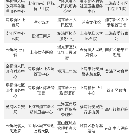
金桥镇人民
上海黄浦区
浦东新区唐镇
上海市南汇区祝
上海市南汇区
政府事务受
人民政府办
社区卫生服务
桥卫生院
书院卫生院
理服务中心
公室
中心
浦东新区社
浦东新区人
浦东新区农业
洋泾街道
浦东文化馆
发局
民医院
发展管理署
南汇区中心
杨浦区招商
上海复旦大学
上海市委行政
杨浦工商局
医院
服务中心
医学院
处
浦东新区张
五角场社保
金桥镇人民政
南汇区老年护
上海仁济医院
江镇人民政
科
府税办
理院
府
金桥镇人民
浦东新区社发局
上海市公安局
政府财经中
横沔卫生院
黄浦区教育局
管理中心
警务航空队
心
康桥镇社区
浦东新区海塘管
浦东新区公
上海精神卫生
卫生服务中
徐汇区政协
理署
路管理署
中心
心
上海五角场
杨浦区公安
上海市浦东新区
杨浦公安局殷
镇社区服务
高行镇福利院
局
精神卫生中心
行派出所
管理所
宝山区城市
五角场镇人
宝山区城市管理
虹口区教育基
管理监察大
南汇中心医院
民政府
监察大队
建站