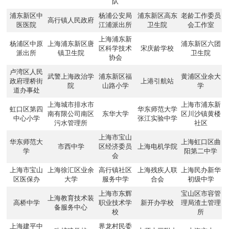
队
浦东新区中
杨浦公安局
浦东新区高东
老龄工作委员
高行镇人民政府
医医院
江浦派出所
卫生院
会工作室
上海浦东新
杨浦区中原
上海浦东新区唐
浦东新区六团
区科学技术
宋庆龄学校
派出所
镇卫生院
卫生院
协会
卢湾区人民
武警上海政治学
浦东新区福
黄浦区业余大
政府理桥街
上港引航站
院
山路小学
学
道办事处
上海城市排水市
上海市浦东新
虹口区第四
华东师范大学
南有限公司南区
东华大学
区川沙镇黄楼
中心小学
张江实验中学
污水管理所
社区
上海市宝山
华东师范大
上海虹口区曲
市西中学
区经济委员
上海电机学院
学
阳第二中学
会
上海市宝山
上海徐汇区业余
高行镇社区
上海残疾人联
上海民办新华
区医保办
大学
服务中学
合会
初级中学
上海市东辉
宝山区市容管
上海教育技术装
高桥中学
职业技术学
新开办学校
理局渣土管理
备服务中心
校
所
上海建平中
界龙村民委