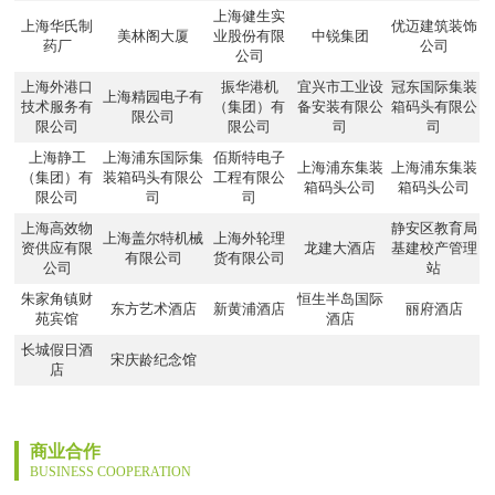
上海健生实
上海华氏制
优迈建筑装饰
美林阁大厦
业股份有限
中锐集团
药厂
公司
公司
上海外港口
振华港机
宜兴市工业设
冠东国际集装
上海精园电子有
技术服务有
（集团）有
备安装有限公
箱码头有限公
限公司
限公司
限公司
司
司
上海静工
上海浦东国际集
佰斯特电子
上海浦东集装
上海浦东集装
（集团）有
装箱码头有限公
工程有限公
箱码头公司
箱码头公司
限公司
司
司
上海高效物
静安区教育局
上海盖尔特机械
上海外轮理
资供应有限
龙建大酒店
基建校产管理
有限公司
货有限公司
公司
站
朱家角镇财
恒生半岛国际
东方艺术酒店
新黄浦酒店
丽府酒店
苑宾馆
酒店
长城假日酒
宋庆龄纪念馆
店
商业合作
BUSINESS COOPERATION