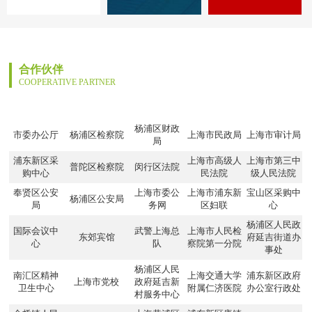
合作伙伴
COOPERATIVE PARTNER
杨浦区财政
市委办公厅
杨浦区检察院
上海市民政局
上海市审计局
局
浦东新区采
上海市高级人
上海市第三中
普陀区检察院
闵行区法院
购中心
民法院
级人民法院
奉贤区公安
上海市委公
上海市浦东新
宝山区采购中
杨浦区公安局
局
务网
区妇联
心
杨浦区人民政
国际会议中
武警上海总
上海市人民检
东郊宾馆
府延吉街道办
心
队
察院第一分院
事处
杨浦区人民
南汇区精神
上海交通大学
浦东新区政府
上海市党校
政府延吉新
卫生中心
附属仁济医院
办公室行政处
村服务中心