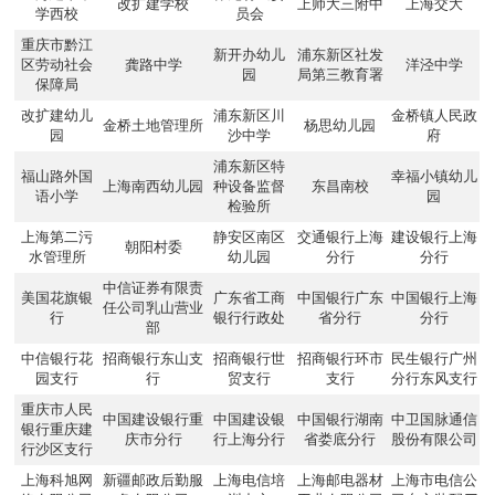
改扩建学校
上师大三附中
上海交大
学西校
员会
重庆市黔江
新开办幼儿
浦东新区社发
区劳动社会
龚路中学
洋泾中学
园
局第三教育署
保障局
改扩建幼儿
浦东新区川
金桥镇人民政
金桥土地管理所
杨思幼儿园
园
沙中学
府
浦东新区特
福山路外国
幸福小镇幼儿
上海南西幼儿园
种设备监督
东昌南校
语小学
园
检验所
上海第二污
静安区南区
交通银行上海
建设银行上海
朝阳村委
水管理所
幼儿园
分行
分行
中信证券有限责
美国花旗银
广东省工商
中国银行广东
中国银行上海
任公司乳山营业
行
银行行政处
省分行
分行
部
中信银行花
招商银行东山支
招商银行世
招商银行环市
民生银行广州
园支行
行
贸支行
支行
分行东风支行
重庆市人民
中国建设银行重
中国建设银
中国银行湖南
中卫国脉通信
银行重庆建
庆市分行
行上海分行
省娄底分行
股份有限公司
行沙区支行
上海科旭网
新疆邮政后勤服
上海电信培
上海邮电器材
上海市电信公