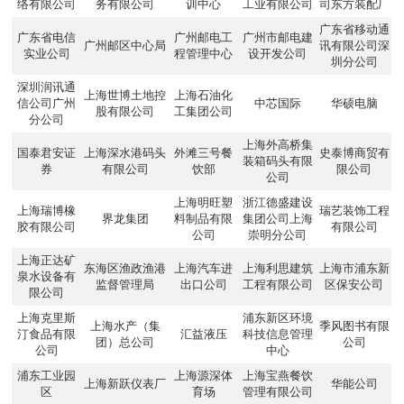
络有限公司
务有限公司
训中心
工业有限公司
司东方装配厂
广东省移动通
广东省电信
广州邮电工
广州市邮电建
广州邮区中心局
讯有限公司深
实业公司
程管理中心
设开发公司
圳分公司
深圳润讯通
上海世博土地控
上海石油化
信公司广州
中芯国际
华硕电脑
股有限公司
工集团公司
分公司
上海外高桥集
国泰君安证
上海深水港码头
外滩三号餐
史泰博商贸有
装箱码头有限
券
有限公司
饮部
限公司
公司
上海明旺塑
浙江德盛建设
上海瑞博橡
瑞艺装饰工程
界龙集团
料制品有限
集团公司上海
胶有限公司
有限公司
公司
崇明分公司
上海正达矿
东海区渔政渔港
上海汽车进
上海利思建筑
上海市浦东新
泉水设备有
监督管理局
出口公司
工程有限公司
区保安公司
限公司
上海克里斯
浦东新区环境
上海水产（集
季风图书有限
汀食品有限
汇益液压
科技信息管理
团）总公司
公司
公司
中心
浦东工业园
上海源深体
上海宝燕餐饮
上海新跃仪表厂
华能公司
区
育场
管理有限公司