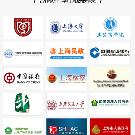
{
合作伙伴--华山为您创作美
}